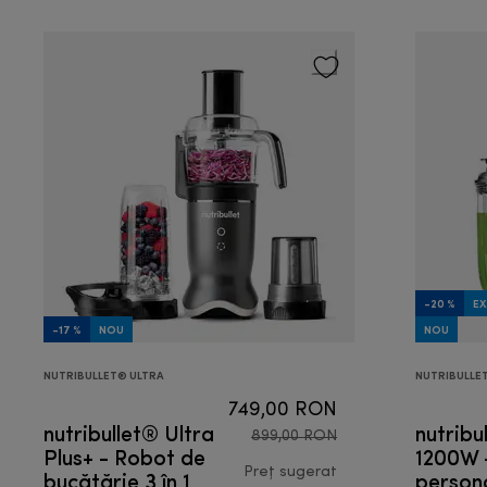
-20 %
EX
-17 %
NOU
NOU
NUTRIBULLET® ULTRA
NUTRIBULLE
749,00 RON
nutribullet® Ultra
nutribu
899,00 RON
Plus+ - Robot de
1200W 
bucătărie 3 în 1
Preț sugerat
person