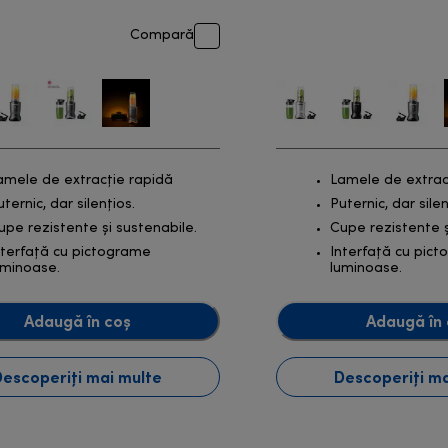
Compară
amele de extracție rapidă
Lamele de extrac
uternic, dar silențios.
Puternic, dar silen
upe rezistente și sustenabile.
Cupe rezistente ș
nterfață cu pictograme
Interfață cu pic
uminoase.
luminoase.
Adaugă în coș
Adaugă în 
Descoperiți mai multe
Descoperiți ma