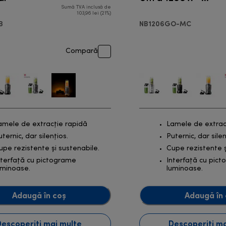
Blender personal
Sumă TVA inclusă de
 RON
preț inițial 749,00 RON
103,96 lei (21%)
B
NB1206GO-MC
Compară
amele de extracție rapidă
Lamele de extrac
uternic, dar silențios.
Puternic, dar silen
upe rezistente și sustenabile.
Cupe rezistente ș
nterfață cu pictograme
Interfață cu pic
uminoase.
luminoase.
Adaugă în coș
Adaugă în 
Descoperiți mai multe
Descoperiți ma