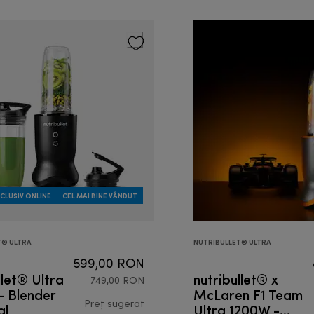
CLUSIV ONLINE
CEL MAI BINE VÂNDUT
T® ULTRA
NUTRIBULLET® ULTRA
599,00 RON
llet® Ultra
nutribullet® x
749,00 RON
- Blender
McLaren F1 Team
al
Preț sugerat
Ultra 1200W -