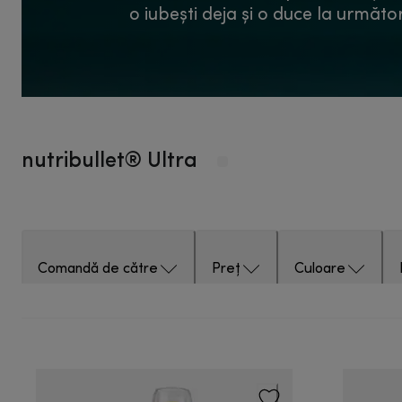
o iubești deja și o duce la următor
nutribullet® Ultra
Comandă de către
Preț
Culoare