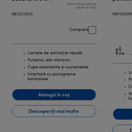
Sumă TVA inclusă de
preț inițial 899,00
129,99 lei (21%)
NB1224DG
NB1206M
Compară
Lamele de extracție rapidă
Puternic, dar silențios.
Cupe rezistente și sustenabile.
L
Interfață cu pictograme
luminoase.
P
C
Adaugă în coș
I
l
Descoperiți mai multe