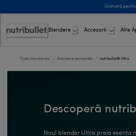
Skip
Gratuită pentr
to
Content
Blendere
Accesorii
Alte 
Accessibility
Statement
Toate blenderele
Blendere personale
nutribullet® Ultra
Descoperă nutrib
Noul blender Ultra preia esența n