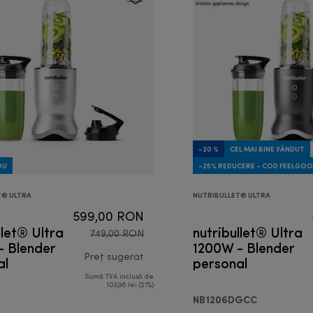
-20 %
CEL MAI BINE VÂNDUT
OU
-25% REDUCERE - COD FEELGO
T® ULTRA
NUTRIBULLET® ULTRA
599,00 RON
llet® Ultra
nutribullet® Ultra
749,00 RON
- Blender
1200W - Blender
al
Preț sugerat
personal
Sumă TVA inclusă de
RON
preț inițial 749,00 RON
103,96 lei (21%)
NB1206DGCC