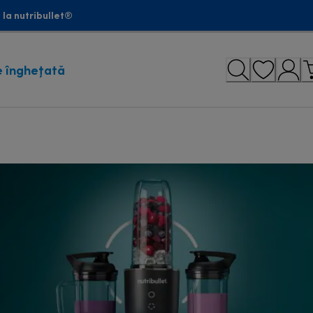
la nutribullet®
 înghețată