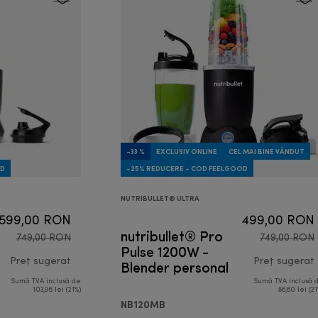
-33 %
EXCLUSIV ONLINE
CEL MAI BINE VÂNDUT
OD
-25% REDUCERE - COD FEELGOOD
NUTRIBULLET® ULTRA
599,00 RON
499,00 RON
nutribullet® Pro
749,00 RON
749,00 RON
Pulse 1200W -
Preț sugerat
Blender personal
Preț sugerat
Sumă TVA inclusă de
Sumă TVA inclusă 
preț inițial 749,00 RON
103,96 lei (21%)
86,60 lei (21
NB120MB