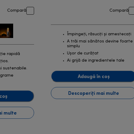
Compară
Compară
Împingeți, răsuciți și amestecați
A trăi mai sănătos devine foarte
simplu
Ușor de curățat
ție rapidă
Ai grijă de ingredientele tale
țios.
i sustenabile.
Adaugă în coș
tograme
Descoperiți mai multe
coș
i multe