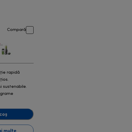
Compară
ție rapidă
țios.
i sustenabile.
tograme
coș
i multe