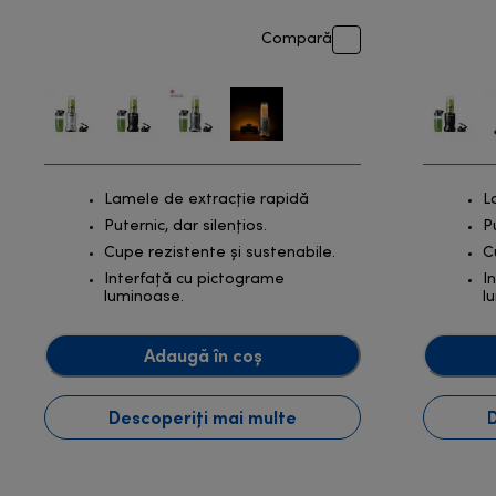
Compară
Lamele de extracție rapidă
L
Puternic, dar silențios.
P
Cupe rezistente și sustenabile.
C
Interfață cu pictograme
I
luminoase.
l
Adaugă în coș
Descoperiți mai multe