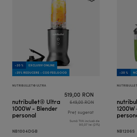
-20 %
EXCLUSIV ONLINE
-25% REDUCERE - COD FEELGOOD
-20 %
N
NUTRIBULLET® ULTRA
NUTRIBULLE
519,00 RON
nutribullet® Ultra
nutribu
649,00 RON
1000W - Blender
1200W 
personal
Preț sugerat
person
Sumă TVA inclusă de
preț inițial 649,00 
90,07 lei (21%)
NB1004DGB
NB1206S