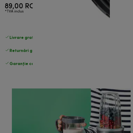
89,00 RON
*TVA inclus
Livrare gratuită standard
peste 255 LEI
Returnări gratuite
.
Garanție completă
a producătorului