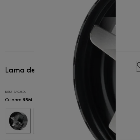
Lama de feliere nutribullet®
NBM-BA028DL
NBM-BA028DL
Culoare
: