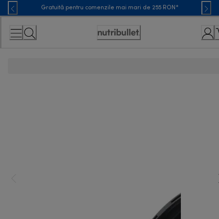
Skip
Gratuită pentru comenzile mai mari de 255 RON*
to
Content
Accessibility
Statement