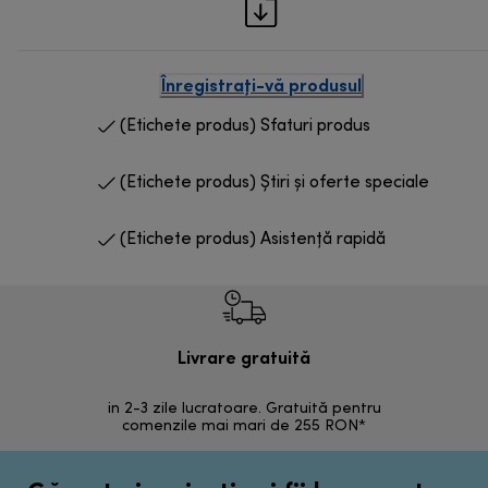
Înregistrați-vă produsul
(Etichete produs) Sfaturi produs
(Etichete produs) Știri și oferte speciale
(Etichete produs) Asistență rapidă
Livrare gratuită
R
in 2-3 zile lucratoare. Gratuită pentru
Retur 
comenzile mai mari de 255 RON*