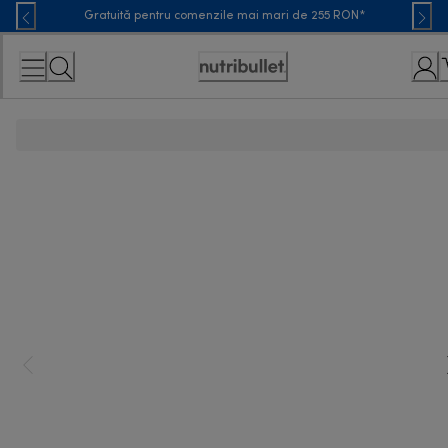
Skip
Gratuită pentru comenzile mai mari de 255 RON*
to
Content
Accessibility
Statement