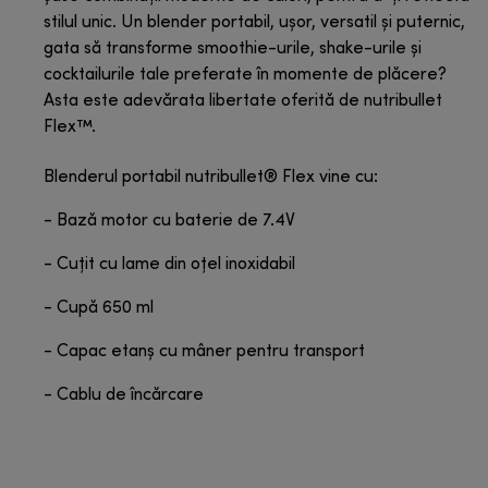
stilul unic. Un blender portabil, ușor, versatil și puternic,
gata să transforme smoothie-urile, shake-urile și
cocktailurile tale preferate în momente de plăcere?
Asta este adevărata libertate oferită de nutribullet
Flex™.
Blenderul portabil nutribullet® Flex vine cu:
- Bază motor cu baterie de 7.4V
- Cuțit cu lame din oțel inoxidabil
- Cupă 650 ml
- Capac etanș cu mâner pentru transport
- Cablu de încărcare