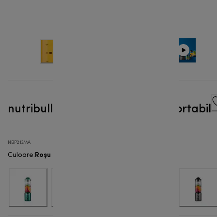
nutribullet Flex™ XL - Blender portabil
NBP213MA
Roșu
Culoare
: