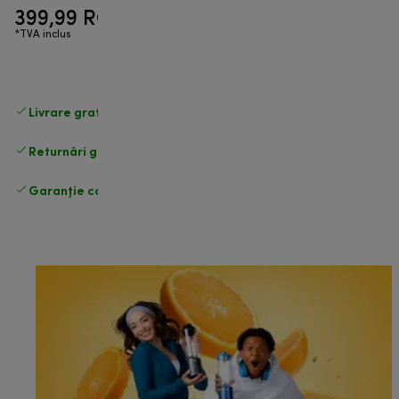
399,99 RON
*TVA inclus
Livrare gratuită standard
peste 255 LEI
Returnări gratuite
.
Garanție completă
a producătorului