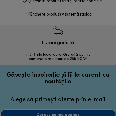
(Etichete produs) Știri și oferte speciale
(Etichete produs) Asistență rapidă
Livrare gratuită
R
in 2-3 zile lucratoare. Gratuită pentru
Retur 
comenzile mai mari de 255 RON*
Găsește inspirație și fii la curent cu
noutățile
Alege să primești oferte prin e-mail
Doresc să mă abonez