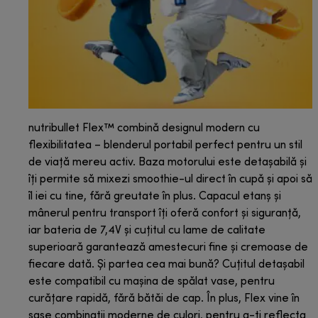
nutribullet Flex™ combină designul modern cu
flexibilitatea – blenderul portabil perfect pentru un stil
de viață mereu activ. Baza motorului este detașabilă și
îți permite să mixezi smoothie-ul direct în cupă și apoi să
îl iei cu tine, fără greutate în plus. Capacul etanș și
mânerul pentru transport îți oferă confort și siguranță,
iar bateria de 7,4V și cuțitul cu lame de calitate
superioară garantează amestecuri fine și cremoase de
fiecare dată. Și partea cea mai bună? Cuțitul detașabil
este compatibil cu mașina de spălat vase, pentru
curățare rapidă, fără bătăi de cap. În plus, Flex vine în
șase combinații moderne de culori, pentru a-ți reflecta