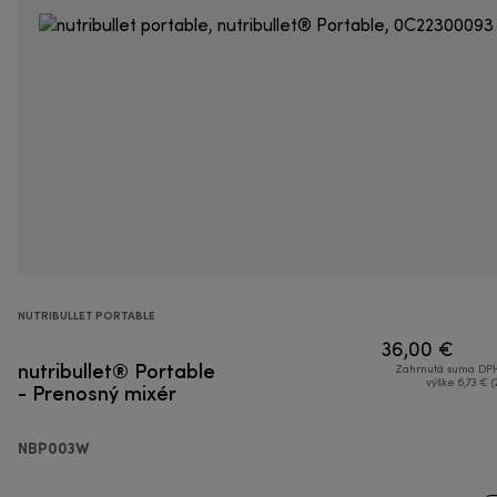
NUTRIBULLET PORTABLE
36,00 €
nutribullet® Portable
Zahrnutá suma DPH
- Prenosný mixér
výške 6,73 € (
NBP003W