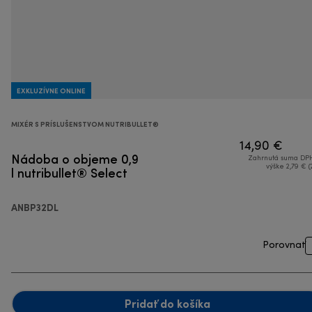
EXKLUZÍVNE ONLINE
MIXÉR S PRÍSLUŠENSTVOM NUTRIBULLET®
14,90 €
Nádoba o objeme 0,9
Zahrnutá suma DPH
l nutribullet® Select
výške 2,79 € (
ANBP32DL
Porovnať
Pridať do košíka