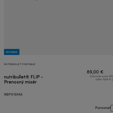
NOVINKA
NUTRIBULLET PORTABLE
89,00 €
nutribullet® FLIP -
Zahrnutá suma DPH
Prenosný mixér
výške 16,64 € (
NBP016MA
Porovnať