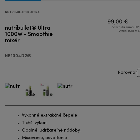
NUTRIBULLET® ULTRA
99,00 €
nutribullet® Ultra
Zahrnutá suma DPH
1000W - Smoothie
výške 18,51 € (
mixér
NB1004DGB
Porovnať
Výkonné extrakčné čepele
Tichší výkon.
Odolné, udržateľné nádoby.
Mixovanie, osvetlenie.