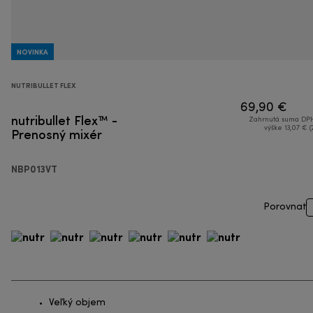
NOVINKA
NUTRIBULLET FLEX
69,90 €
nutribullet Flex™ -
Zahrnutá suma DPH
Prenosný mixér
výške 13,07 € (
NBP013VT
Porovnať
Veľký objem