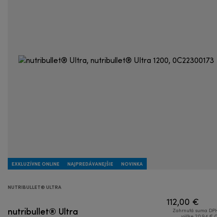
EXKLUZÍVNE ONLINE
NAJPREDÁVANEJŠIE
NOVINKA
NUTRIBULLET® ULTRA
112,00 €
nutribullet® Ultra
Zahrnutá suma DPH
výške 20,94 € (