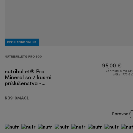
EXKLUZÍVNE ONLINE
NUTRIBULLET® PRO 900
95,00 €
nutribullet® Pro
Zahrnutá suma DPH
Mineral so 7 kusmi
výške 17,76 € (
príslušenstva -
Smoothie mixér
NB910MACL
Porovnať