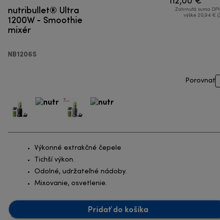
112,00 €
nutribullet® Ultra
Zahrnutá suma DPH
1200W - Smoothie
výške 20,94 € (
mixér
NB1206S
Porovnať
Výkonné extrakčné čepele
Tichší výkon.
Odolné, udržateľné nádoby.
Mixovanie, osvetlenie.
Pridať do košíka