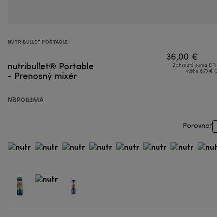
NUTRIBULLET PORTABLE
36,00 €
nutribullet® Portable
Zahrnutá suma DPH
- Prenosný mixér
výške 6,73 € (
NBP003MA
Porovnať