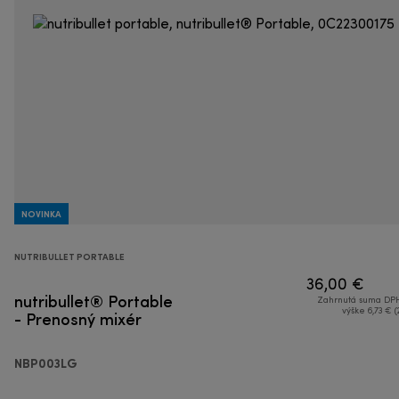
NOVINKA
NUTRIBULLET PORTABLE
36,00 €
nutribullet® Portable
Zahrnutá suma DPH
- Prenosný mixér
výške 6,73 € (
NBP003LG