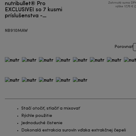
nutribullet® Pro
Zahrnutá suma DPH
EXCLUSIVE! so 7 kusmi
výške 17,76 € (
príslušenstva -
Smoothie mixér
NB910MAW
Porovnať
Stačí otočiť, stlačiť a mixovať
Rýchle použitie
Jednoduché čistenie
Dokonalá extrakcia surovín vďaka extrakčnej čepeli