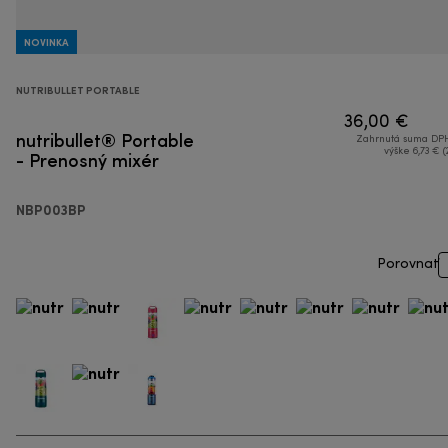
NOVINKA
NUTRIBULLET PORTABLE
36,00 €
nutribullet® Portable
Zahrnutá suma DPH
- Prenosný mixér
výške 6,73 € (
NBP003BP
Porovnať