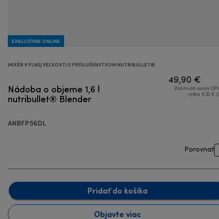
EXKLUZÍVNE ONLINE
MIXÉR V PLNEJ VEĽKOSTI S PRÍSLUŠENSTVOM NUTRIBULLET®
49,90 €
Nádoba o objeme 1,6 l
Zahrnutá suma DPH
nutribullet® Blender
výške 9,33 € (
ANBFP56DL
Porovnať
Pridať do košíka
Objavte viac