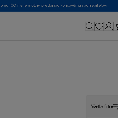
p na IČO nie je možný, predaj iba koncovému spotrebiteľovi
Všetky filtre