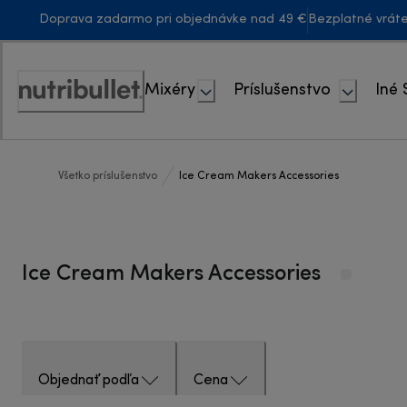
Skip
Doprava zadarmo pri objednávke nad 49 €
Bezplatné vrát
to
Content
Mixéry
Príslušenstvo
Iné 
Accessibility
Statement
Všetko príslušenstvo
Ice Cream Makers Accessories
Ice Cream Makers Accessories
Objednať podľa
Cena