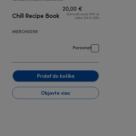
20,00 €
Chill Recipe Book
Zahrnutá suma DPH vo
výške 3,74 € (23%)
MERCH0059
Porovnať
Pridať do košíka
Objavte viac