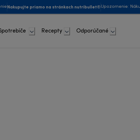
Nakupujte priamo na stránkach nutribullet®
enie
Upozornenie: Náku
Spotrebiče
Recepty
Odporúčané