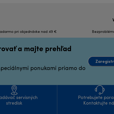
zadarmo pri objednávke nad 49 €
Bezproblémov
irovať a majte prehľad
Zaregistr
 špeciálnymi ponukami priamo do
adávač servisných
Potrebujete pora
stredísk
Kontaktujte n