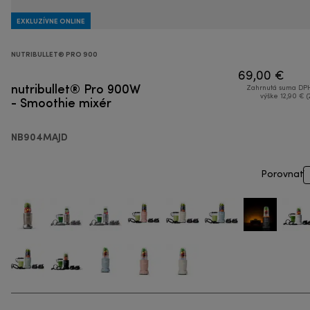
EXKLUZÍVNE ONLINE
NUTRIBULLET® PRO 900
69,00 €
nutribullet® Pro 900W
Zahrnutá suma DPH
- Smoothie mixér
výške 12,90 € (
NB904MAJD
Porovnať