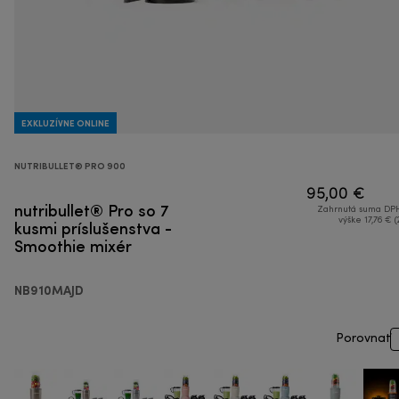
EXKLUZÍVNE ONLINE
NUTRIBULLET® PRO 900
95,00 €
nutribullet® Pro so 7
Zahrnutá suma DPH
kusmi príslušenstva -
výške 17,76 € (
Smoothie mixér
NB910MAJD
Porovnať