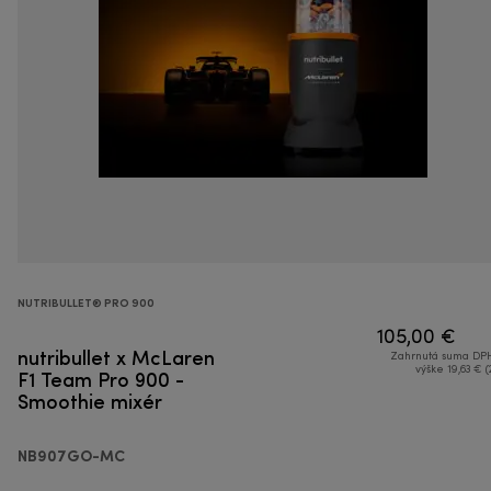
NUTRIBULLET® PRO 900
105,00 €
nutribullet x McLaren
Zahrnutá suma DPH
F1 Team Pro 900 -
výške 19,63 € (
Smoothie mixér
NB907GO-MC