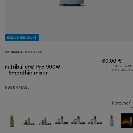
EXKLUZÍVNE ONLINE
NUTRIBULLET® PRO 900
69,00 €
nutribullet® Pro 900W
Zahrnutá suma DPH
- Smoothie mixér
výške 12,90 € (
NB904MASL
Porovnať