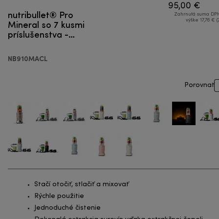
95,00 €
nutribullet® Pro
Zahrnutá suma DPH
Mineral so 7 kusmi
výške 17,76 € (
príslušenstva -
Smoothie mixér
NB910MACL
Porovnať
Stačí otočiť, stlačiť a mixovať
Rýchle použitie
Jednoduché čistenie