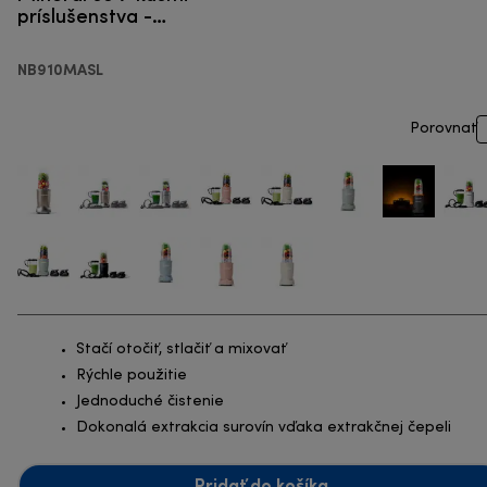
príslušenstva -
Smoothie mixér
NB910MASL
Porovnať
Stačí otočiť, stlačiť a mixovať
Rýchle použitie
Jednoduché čistenie
Dokonalá extrakcia surovín vďaka extrakčnej čepeli
Pridať do košíka