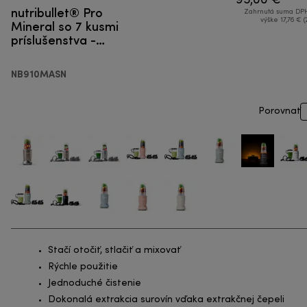
95,00 €
nutribullet® Pro
Zahrnutá suma DPH
Mineral so 7 kusmi
výške 17,76 € (
príslušenstva -
Smoothie mixér
NB910MASN
Porovnať
Stačí otočiť, stlačiť a mixovať
Rýchle použitie
Jednoduché čistenie
Dokonalá extrakcia surovín vďaka extrakčnej čepeli