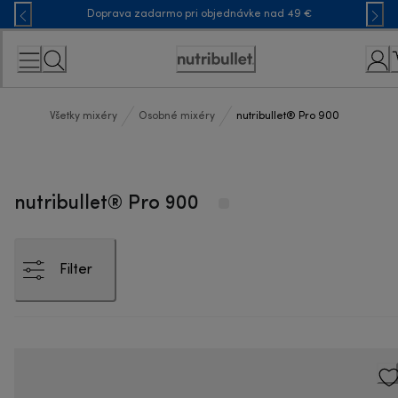
Skip
Doprava zadarmo pri objednávke nad 49 €
to
Content
Accessibility
Statement
Všetky mixéry
Osobné mixéry
nutribullet® Pro 900
nutribullet® Pro 900
Filter