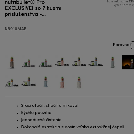
nutribullet® Pro
Zahrnutá suma DPH
EXCLUSIVE! so 7 kusmi
výške 17,76 € (
príslušenstva -
Smoothie mixér
NB910MAB
Porovnať
Stačí otočiť, stlačiť a mixovať
Rýchle použitie
Jednoduché čistenie
Dokonalá extrakcia surovín vďaka extrakčnej čepeli