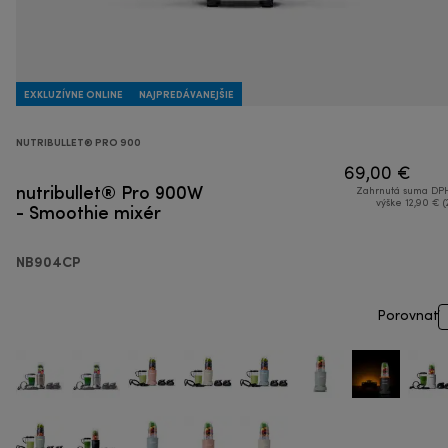
EXKLUZÍVNE ONLINE
NAJPREDÁVANEJŠIE
NUTRIBULLET® PRO 900
69,00 €
nutribullet® Pro 900W
Zahrnutá suma DPH
- Smoothie mixér
výške 12,90 € (
NB904CP
Porovnať