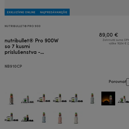
EXKLUZÍVNE ONLINE
NAJPREDÁVANEJŠIE
NUTRIBULLET® PRO 900
89,00 €
nutribullet® Pro 900W
Zahrnutá suma DPH
so 7 kusmi
výške 16,64 € (
príslušenstva -
Smoothie mixér
NB910CP
Porovnať