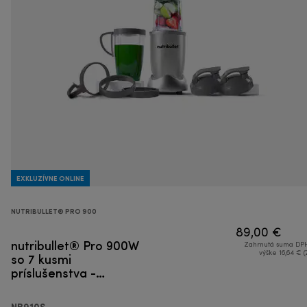
EXKLUZÍVNE ONLINE
NUTRIBULLET® PRO 900
89,00 €
nutribullet® Pro 900W
Zahrnutá suma DPH
so 7 kusmi
výške 16,64 € (
príslušenstva -
Smoothie mixér
NB910S