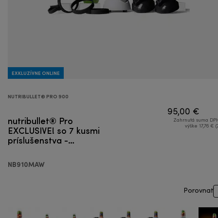
EXKLUZÍVNE ONLINE
NUTRIBULLET® PRO 900
95,00 €
nutribullet® Pro
Zahrnutá suma DPH
EXCLUSIVE! so 7 kusmi
výške 17,76 € (
príslušenstva -
Smoothie mixér
NB910MAW
Porovnať