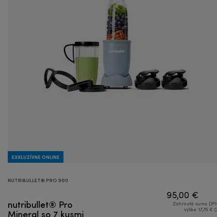
EXKLUZÍVNE ONLINE
NUTRIBULLET® PRO 900
95,00 €
nutribullet® Pro
Zahrnutá suma DPH
Mineral so 7 kusmi
výške 17,76 € (