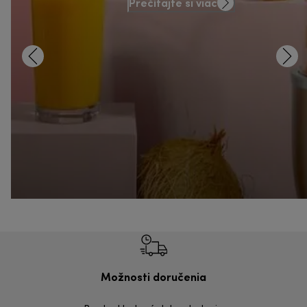
Prečítajte si viac
Možnosti doručenia
Vrá