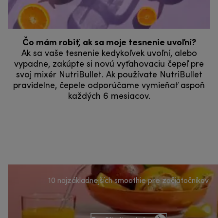
Čo mám robiť, ak sa moje tesnenie uvoľní?
Ak sa vaše tesnenie kedykoľvek uvoľní, alebo
vypadne, zakúpte si novú vyťahovaciu čepeľ pre
svoj mixér NutriBullet. Ak používate NutriBullet
pravidelne, čepele odporúčame vymieňať aspoň
každých 6 mesiacov.
10 najzákladnejších smoothie pre začiatočníkov