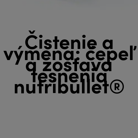
Čistenie a
výmena: čepeľ
a zostava
tesnenia
nutribullet®