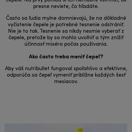
čepele. Na prvý pohľad si ich nemusíte všimnúť, ak
presne neviete, čo hľadáte.
Často sa ľudia mylne domnievajú, že na dôkladné
vyčistenie čepele je potrebné tesnenie odstrániť.
Nie je to tak. Tesnenie sa nikdy nesmie vyberať z
čepele, pretože by sa mohlo uvoľniť a tým znížiť
účinnosť mixéra počas používania.
Ako často treba meniť čepeľ?
Aby váš nutribullet fungoval spoľahlivo a efektívne,
odporúča sa čepeľ vymeniť približne každých šesť
mesiacov.