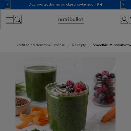
Skip
Doprava zadarmo pri objednávke nad 49 €
to
Content
Accessibility
Statement
Vrátiť sa na domovskú stránku
Recepty
Smoothie-z-bobulovity