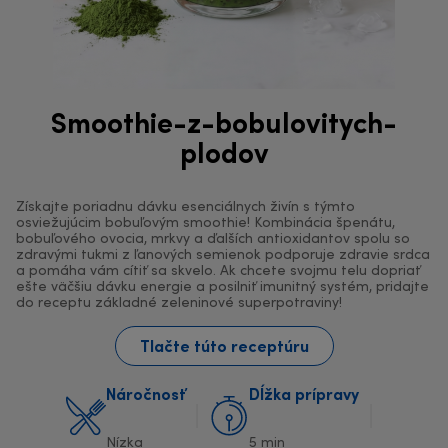
Smoothie-z-bobulovitych-
plodov
Získajte poriadnu dávku esenciálnych živín s týmto
osviežujúcim bobuľovým smoothie! Kombinácia špenátu,
bobuľového ovocia, mrkvy a ďalších antioxidantov spolu so
zdravými tukmi z ľanových semienok podporuje zdravie srdca
a pomáha vám cítiť sa skvelo. Ak chcete svojmu telu dopriať
ešte väčšiu dávku energie a posilniť imunitný systém, pridajte
do receptu základné zeleninové superpotraviny!
Tlačte túto receptúru
Náročnosť
Dĺžka prípravy
Nízka
5 min