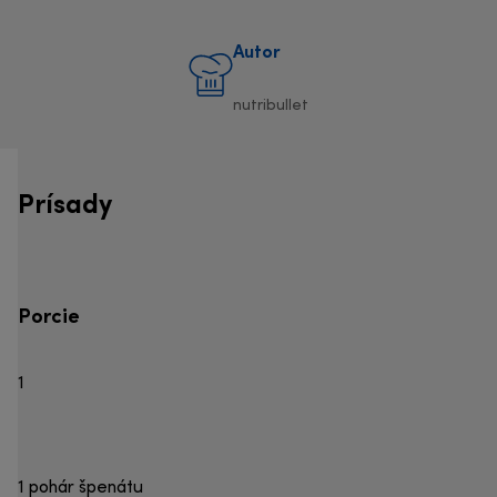
Autor
nutribullet
Prísady
Porcie
1
1 pohár špenátu