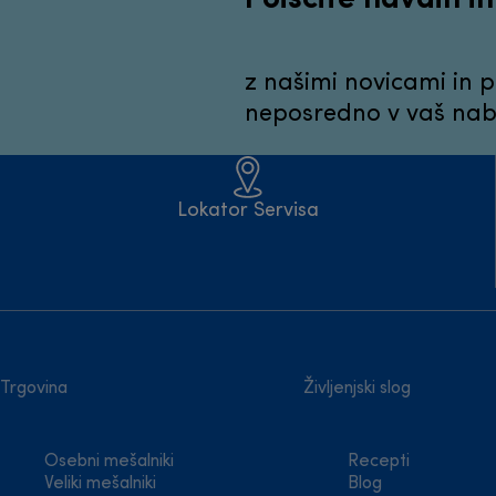
z našimi novicami in 
neposredno v vaš nabi
Lokator Servisa
Trgovina
Življenjski slog
Osebni mešalniki
Recepti
Veliki mešalniki
Blog