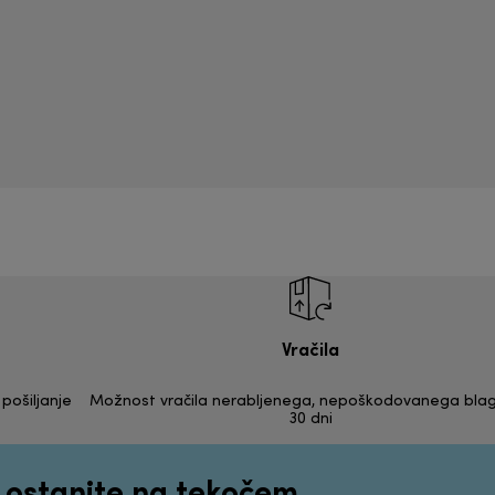
Vračila
pošiljanje
Možnost vračila nerabljenega, nepoškodovanega bla
30 dni
n ostanite na tekočem