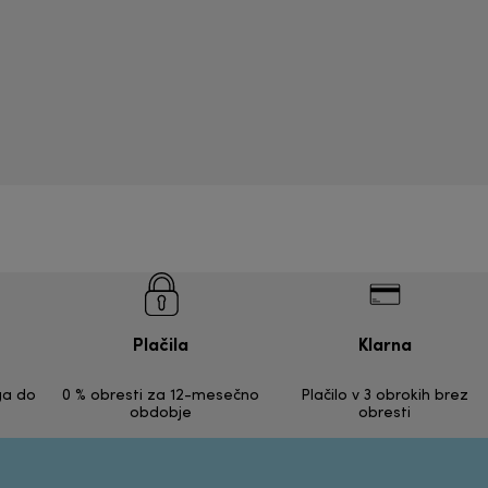
Plačila
Klarna
ga do
0 % obresti za 12-mesečno
Plačilo v 3 obrokih brez
obdobje
obresti