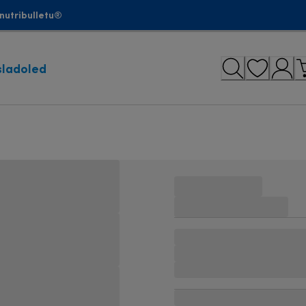
nutribulletu®
sladoled