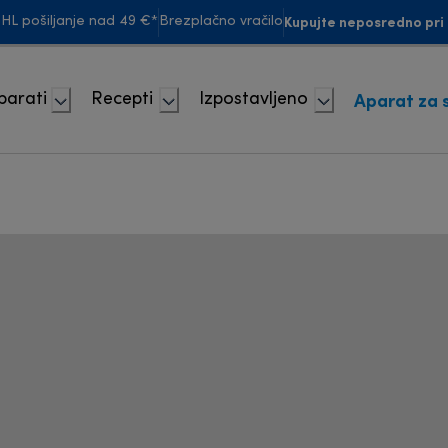
Kupujte neposredno pri 
HL pošiljanje nad 49 €*
Brezplačno vračilo
Aparat za 
parati
Recepti
Izpostavljeno