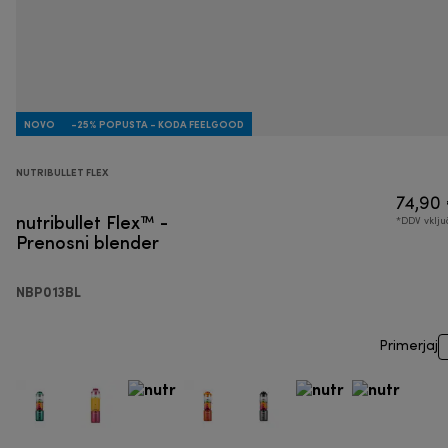
NOVO
-25% POPUSTA - KODA FEELGOOD
NUTRIBULLET FLEX
74,90
nutribullet Flex™ -
*DDV vklj
Prenosni blender
NBP013BL
Primerjaj