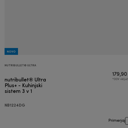
NOVO
NUTRIBULLET® ULTRA
179,90
nutribullet® Ultra
*DDV vklju
Plus+ - Kuhinjski
sistem 3 v 1
NB1224DG
Primerjaj