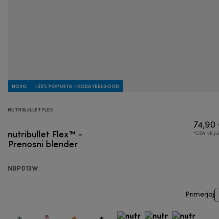
NOVO
-25% POPUSTA - KODA FEELGOOD
NUTRIBULLET FLEX
74,90
nutribullet Flex™ -
*DDV vklj
Prenosni blender
NBP013W
Primerjaj