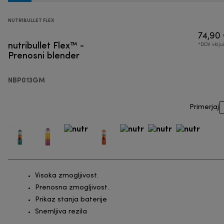
NUTRIBULLET FLEX
74,90
nutribullet Flex™ -
*DDV vklj
Prenosni blender
NBP013GM
Primerjaj
Visoka zmogljivost.
Prenosna zmogljivost.
Prikaz stanja baterije
Snemljiva rezila