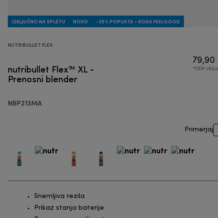
IZKLJUČNO NA SPLETU
NOVO
-25% POPUSTA - KODA FEELGOOD
NUTRIBULLET FLEX
79,90
nutribullet Flex™ XL -
*DDV vklj
Prenosni blender
NBP213MA
Primerjaj
Snemljiva rezila
Prikaz stanja baterije