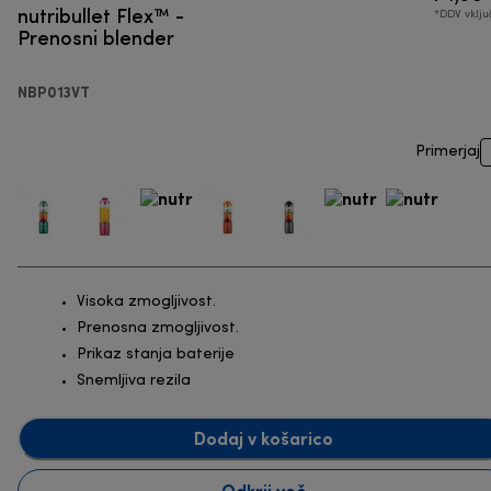
nutribullet Flex™ -
*DDV vklj
Prenosni blender
NBP013VT
Primerjaj
Visoka zmogljivost.
Prenosna zmogljivost.
Prikaz stanja baterije
Snemljiva rezila
Dodaj v košarico
Odkrij več