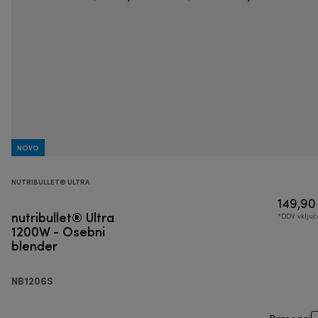
NOVO
NUTRIBULLET® ULTRA
149,90
nutribullet® Ultra
*DDV vklju
1200W - Osebni
blender
NB1206S