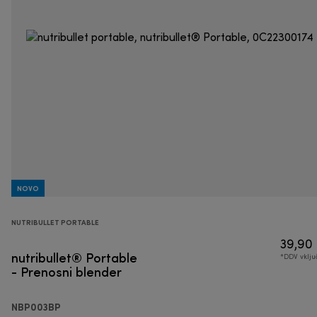
NOVO
NUTRIBULLET PORTABLE
39,90
nutribullet® Portable
*DDV vklj
- Prenosni blender
NBP003BP