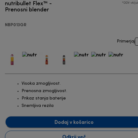
nutribullet Flex™ -
*DDV vklj
Prenosni blender
NBP013GR
Primerjaj
Visoka zmogljivost.
Prenosna zmogljivost.
Prikaz stanja baterije
Snemljiva rezila
Dodaj v košarico
Odkrij več