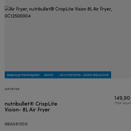
NAJBOLJE PRODAJANO
NOVO
-25% POPUSTA - KODA FEELGOOD
AIR FRYER
149,90
nutribullet® CrispLite
*DDV vklju
Vision- 8L Air Fryer
NBA0811DG