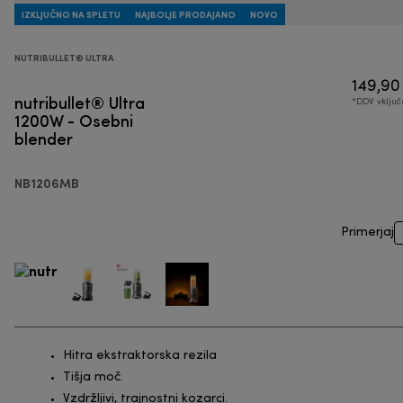
IZKLJUČNO NA SPLETU
NAJBOLJE PRODAJANO
NOVO
NUTRIBULLET® ULTRA
149,90
nutribullet® Ultra
*DDV vklju
1200W - Osebni
blender
NB1206MB
Primerjaj
Hitra ekstraktorska rezila
Tišja moč.
Vzdržljivi, trajnostni kozarci.