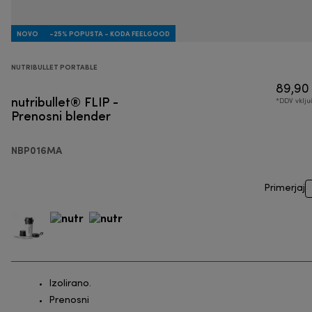
NOVO
-25% POPUSTA - KODA FEELGOOD
NUTRIBULLET PORTABLE
89,90
nutribullet® FLIP -
*DDV vklj
Prenosni blender
NBP016MA
Primerjaj
Izolirano.
Prenosni