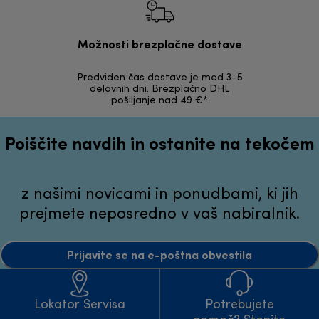
Možnosti brezplačne dostave
Predviden čas dostave je med 3–5
Možnost v
delovnih dni. Brezplačno DHL
nepoškodov
pošiljanje nad 49 €*
Poiščite navdih in ostanite na tekočem
z našimi novicami in ponudbami, ki jih
prejmete neposredno v vaš nabiralnik.
Prijavite se na e-poštna obvestila
Lokator Servisa
Potrebujete