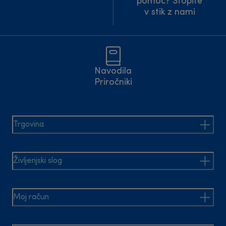
pomoč? Stopite
v stik z nami
Navodila
Priročniki
Trgovina
Življenjski slog
Moj račun