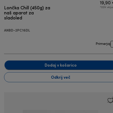
19,90
Lončka Chill (450g) za
*DDV vklj
naš aparat za
sladoled
ANBD-2PC16DL
Primerjaj
Dodaj v košarico
Odkrij več