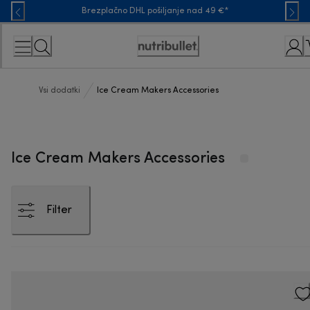
Skip
Brezplačno DHL pošiljanje nad 49 €*
to
Content
Accessibility
Statement
Vsi dodatki
Ice Cream Makers Accessories
Ice Cream Makers Accessories
Filter