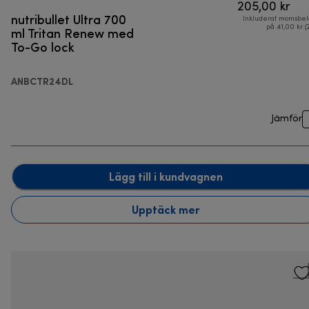
205,00 kr
nutribullet Ultra 700
Inkluderat momsbel
ml Tritan Renew med
på 41,00 kr (
To-Go lock
ANBCTR24DL
Jämför
Lägg till i kundvagnen
Upptäck mer