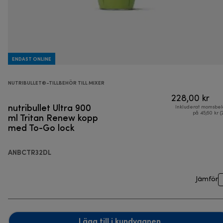
ENDAST ONLINE
NUTRIBULLET®-TILLBEHÖR TILL MIXER
228,00 kr
nutribullet Ultra 900
Inkluderat momsbel
ml Tritan Renew kopp
på 45,60 kr (
med To-Go lock
ANBCTR32DL
Jämför
Lägg till i kundvagnen