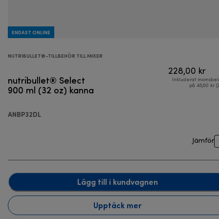
ENDAST ONLINE
NUTRIBULLET®-TILLBEHÖR TILL MIXER
228,00 kr
nutribullet® Select
Inkluderat momsbel
900 ml (32 oz) kanna
på 45,60 kr (
ANBP32DL
Jämför
Lägg till i kundvagnen
Upptäck mer