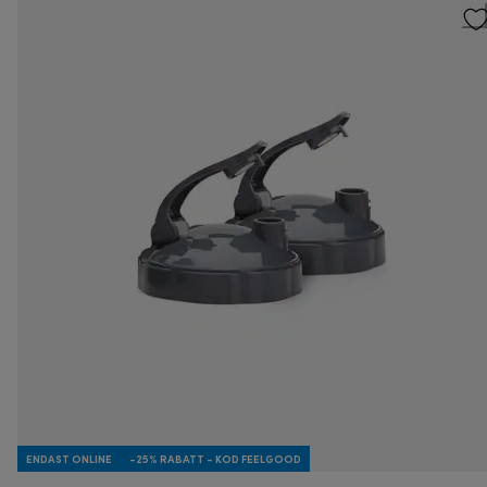
ENDAST ONLINE
-25% RABATT - KOD FEELGOOD