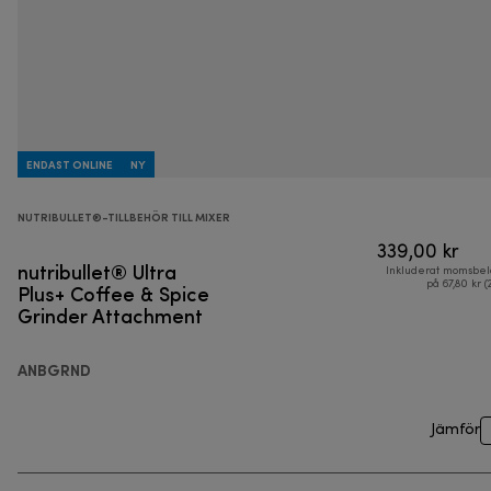
ENDAST ONLINE
NY
NUTRIBULLET®-TILLBEHÖR TILL MIXER
339,00 kr
nutribullet® Ultra
Inkluderat momsbel
Plus+ Coffee & Spice
på 67,80 kr (
Grinder Attachment
ANBGRND
Jämför