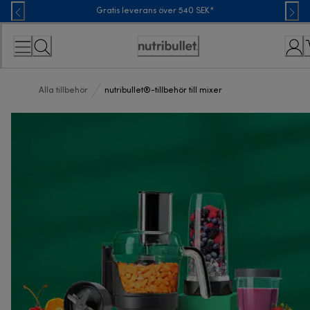
Skip
Gratis leverans över 540 SEK*
to
Content
Accessibility
Statement
Alla tillbehör
nutribullet®-tillbehör till mixer