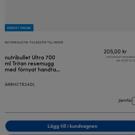
ENDAST ONLINE
NUTRIBULLET®-TILLBEHÖR TILL MIXER
205,00 kr
nutribullet Ultra 700
Inkluderat momsbel
ml Tritan resemugg
på 41,00 kr (
med förnyat handtag
och To-Go lock
ANBHCTR24DL
Jämför
Lägg till i kundvagnen