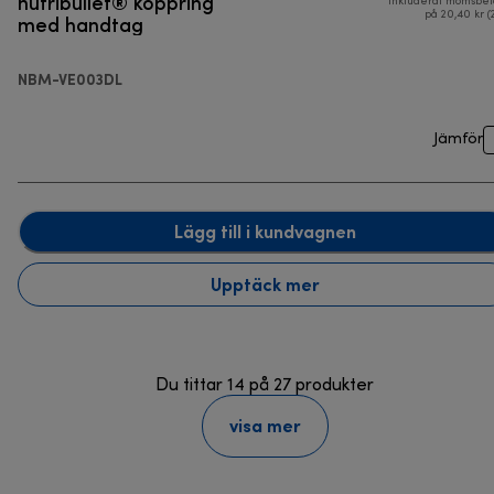
nutribullet® koppring
Inkluderat momsbel
med handtag
på 20,40 kr (
NBM-VE003DL
Jämför
Lägg till i kundvagnen
Upptäck mer
Du tittar 14 på 27 produkter
visa mer