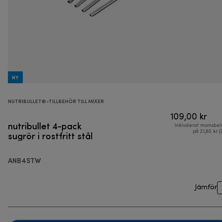
NY
NUTRIBULLET®-TILLBEHÖR TILL MIXER
109,00 kr
nutribullet 4-pack
Inkluderat momsbel
sugrör i rostfritt stål
på 21,80 kr (
ANB4STW
Jämför