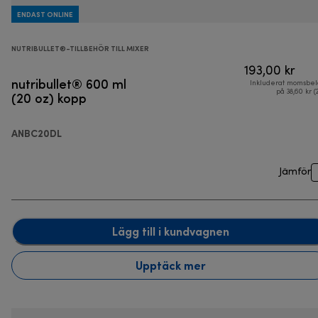
ENDAST ONLINE
NUTRIBULLET®-TILLBEHÖR TILL MIXER
193,00 kr
nutribullet® 600 ml
Inkluderat momsbel
(20 oz) kopp
på 38,60 kr (
ANBC20DL
Jämför
Lägg till i kundvagnen
Upptäck mer