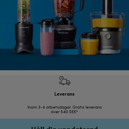
Leverans
F
Inom 3-4 arbetsdagar. Gratis leverans
30 d
över 540 SEK*