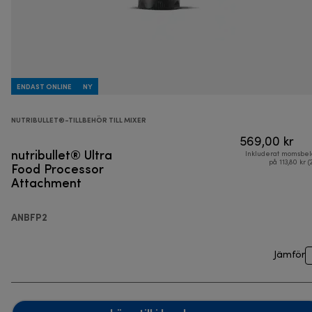
ENDAST ONLINE
NY
NUTRIBULLET®-TILLBEHÖR TILL MIXER
569,00 kr
nutribullet® Ultra
Inkluderat momsbel
Food Processor
på 113,80 kr (
Attachment
ANBFP2
Jämför