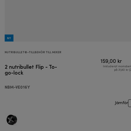
NY
NUTRIBULLET®-TILLBEHÖR TILL MIXER
159,00 kr
2 nutribullet Flip - To-
Inkluderat momsbel
go-lock
på 31,80 kr (
NBM-VE016Y
Jämför