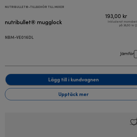
NUTRIBULLET®-TILLBEHÖR TILL MIXER
193,00 kr
nutribullet® mugglock
Inkluderat momsbel
på 38,60 kr (
NBM-VE016DL
Jämför
Lägg till i kundvagnen
Upptäck mer