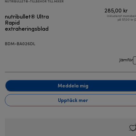
NUTRIBULLET®-TILLBEHÖR TILL MIXER
285,00 kr
nutribullet® Ultra
Inkluderat momsbel
Rapid
på 57,00 kr (
extraheringsblad
BDM-BA026DL
Jämför
Meddela mig
Upptäck mer