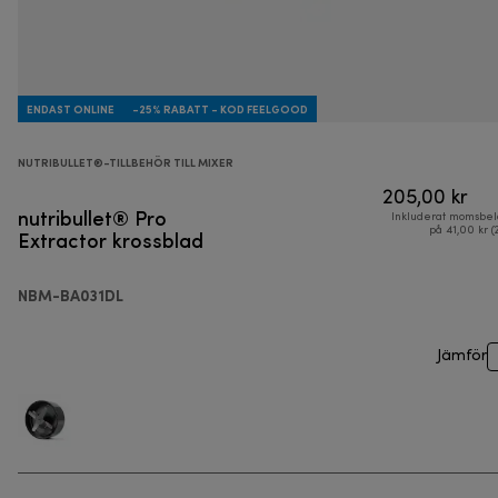
ENDAST ONLINE
-25% RABATT - KOD FEELGOOD
NUTRIBULLET®-TILLBEHÖR TILL MIXER
205,00 kr
nutribullet® Pro
Inkluderat momsbel
Extractor krossblad
på 41,00 kr (
NBM-BA031DL
Jämför