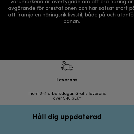
varumärkena är övertygade om att bra näring är
avgörande för prestationen och har satsat stort p
att främja en näringsrik livsstil, både på och utanfö
banan.
Leverans
F
Inom 3-4 arbetsdagar. Gratis leverans
30 d
över 540 SEK*
Håll dig uppdaterad