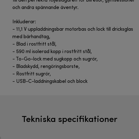
till den perfekta följeslagaren för bilresor, gymsessioner
och andra spännande äventyr.
Inkluderar:
- 11,1 V uppladdningsbar motorbas och lock till dricksglas
med bärhandtag,
- Blad i rostfritt stål,
- 590 ml isolerad kopp i rostfritt stål,
- To-Go-lock med sugkopp och sugrör,
- Bladskydd, rengöringsborste,
- Rostfritt sugrör,
- USB-C-laddningskabel och block
Tekniska specifikationer