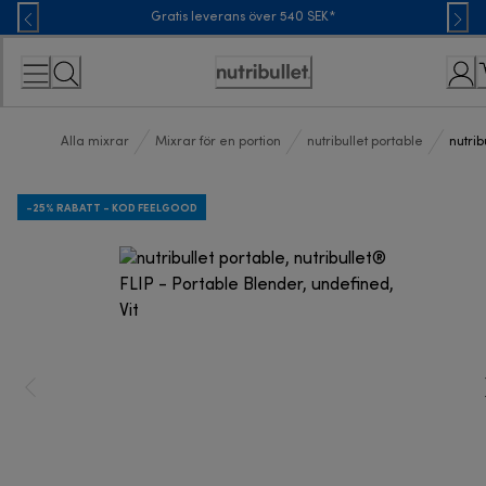
Skip
Gratis leverans över 540 SEK*
to
Content
Accessibility
Statement
Alla mixrar
Mixrar för en portion
nutribullet portable
nutrib
-25% RABATT - KOD FEELGOOD