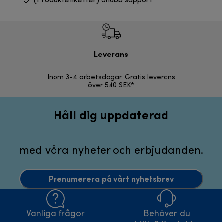
(Produktetiketter) Snabb support
Leverans
F
Inom 3-4 arbetsdagar. Gratis leverans
30 d
över 540 SEK*
Håll dig uppdaterad
med våra nyheter och erbjudanden.
Prenumerera på vårt nyhetsbrev
Vanliga frågor
Behöver du