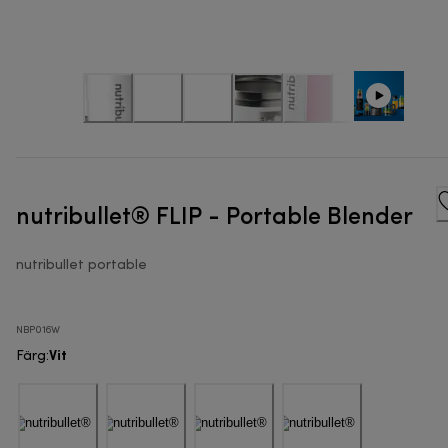
nutribullet® FLIP - Portable Blender
nutribullet portable
NBP016W
Vit
Färg
: