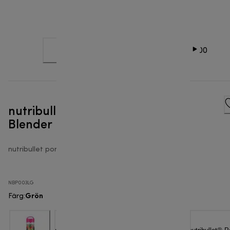
nutribullet® Portable - Portable
Blender
nutribullet portable
NBP003LG
Grön
Färg
: