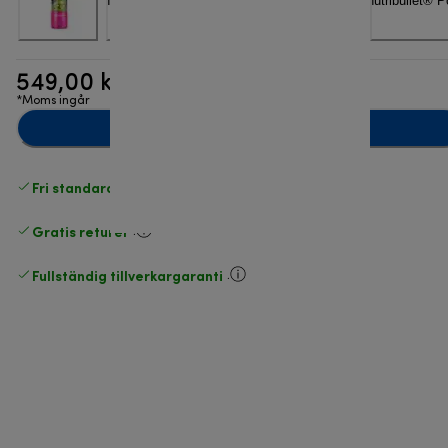
549,00 kr
*Moms ingår
Lägg till i kundvagnen
Fri standardleverans
över 540 SEK
Gratis returer
.
Fullständig tillverkargaranti
.