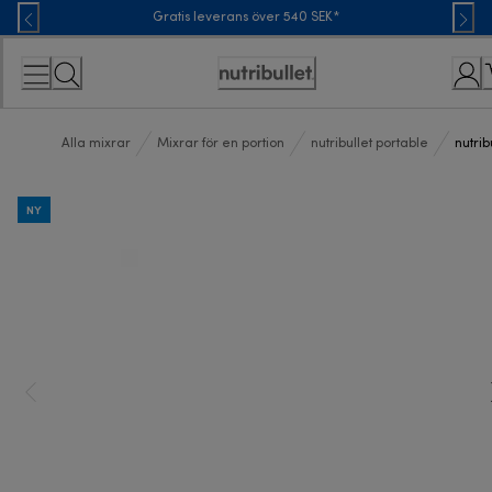
Skip
Gratis leverans över 540 SEK*
to
Content
Accessibility
Statement
Alla mixrar
Mixrar för en portion
nutribullet portable
nutri
NY