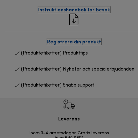
Instruktionshandbok för besök
Registrera din produkt
(Produktetiketter) Produkttips
(Produktetiketter) Nyheter och specialerbjudanden
(Produktetiketter) Snabb support
Leverans
F
Inom 3-4 arbetsdagar. Gratis leverans
30 d