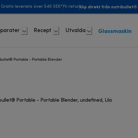
Köp direkt från nutribullet®
Gratis leverans över 540 SEK*
Fri retur
Glassmaskin
parater
Recept
Utvalda
ibullet® Portable - Portable Blender