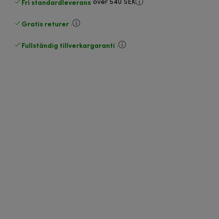
Fri standardleverans
över 540 SEK
Gratis returer
.
Fullständig tillverkargaranti
.