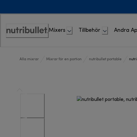
Skip
to
Content
Mixers
Tillbehör
Andra Ap
Accessibility
Statement
Alla mixrar
Mixrar för en portion
nutribullet portable
nutr