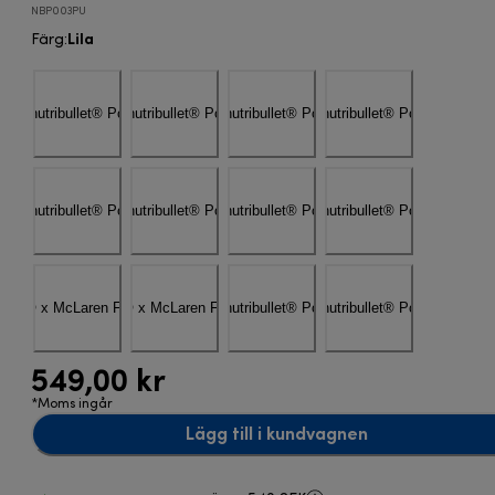
NBP003PU
Lila
Färg
:
549,00 kr
*Moms ingår
Lägg till i kundvagnen