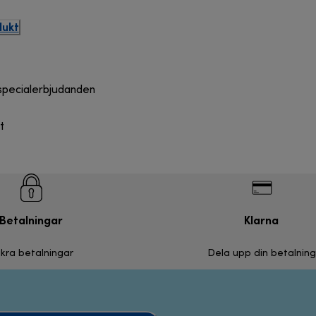
dukt
specialerbjudanden
t
Betalningar
Klarna
kra betalningar
Dela upp din betalning