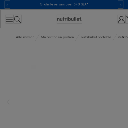
Skip
Gratis leverans över 540 SEK*
to
Content
Accessibility
Statement
Alla mixrar
Mixrar för en portion
nutribullet portable
nutri