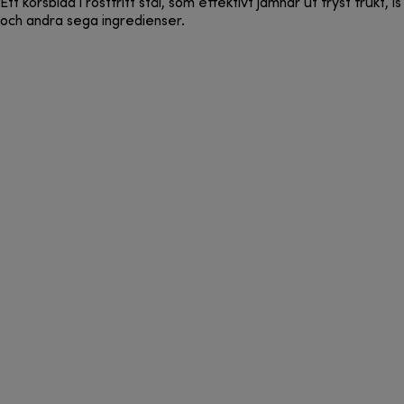
Ett korsblad i rostfritt stål, som effektivt jämnar ut fryst frukt, is
och andra sega ingredienser.