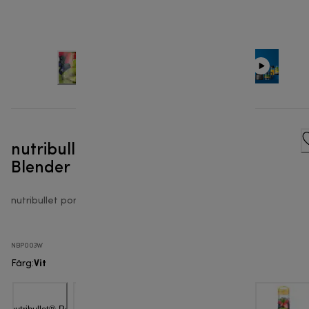
nutribullet® Portable - Portable
Blender
nutribullet portable
NBP003W
Vit
Färg
: