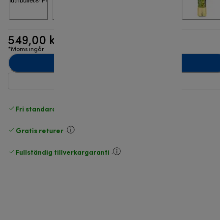
549,00 kr
*Moms ingår
Lägg till i kundvagnen
Fri standardleverans
över 540 SEK
Gratis returer
.
Fullständig tillverkargaranti
.