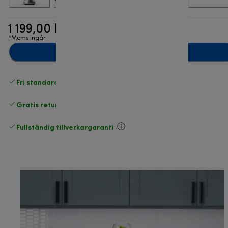
1 199,00 kr
*Moms ingår
Lägg till i kundvagnen
Fri standardleverans
över 540 SEK
Gratis returer
.
Fullständig tillverkargaranti
.