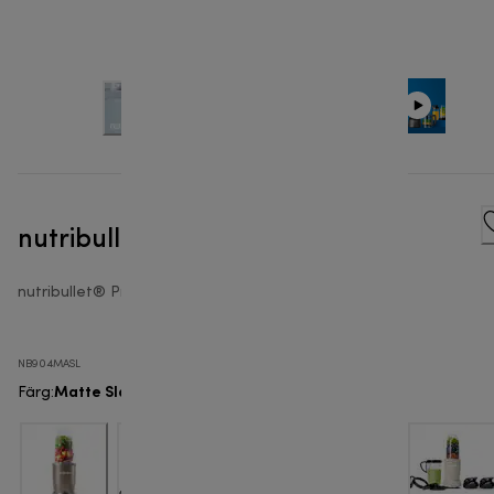
nutribullet® Pro 900
nutribullet® Pro 900
NB904MASL
Matte Slate
Färg
: