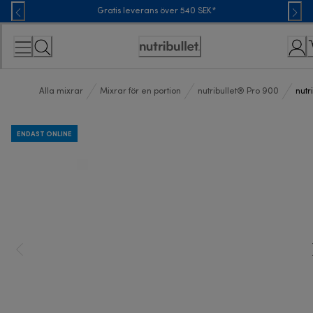
Skip
Gratis leverans över 540 SEK*
to
Content
Accessibility
Statement
Alla mixrar
Mixrar för en portion
nutribullet® Pro 900
nutr
ENDAST ONLINE