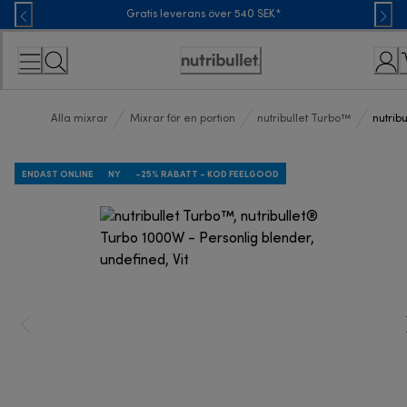
Skip
Gratis leverans över 540 SEK*
to
Content
Accessibility
Statement
Alla mixrar
Mixrar för en portion
nutribullet Turbo™
nutrib
ENDAST ONLINE
NY
-25% RABATT - KOD FEELGOOD