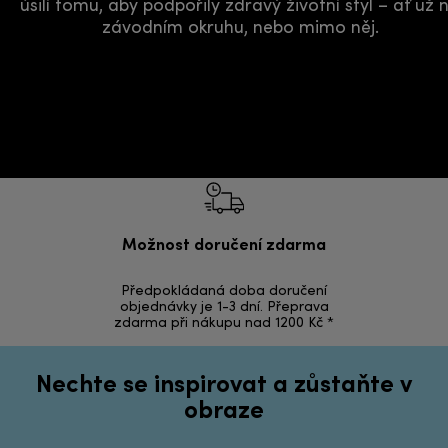
úsilí tomu, aby podpořily zdravý životní styl – ať už 
závodním okruhu, nebo mimo něj.
Možnost doručení zdarma
Ná
Předpokládaná doba doručení
Vrácení zbož
objednávky je 1-3 dní. Přeprava
zdarma při nákupu nad 1200 Kč *
Nechte se inspirovat a zůstaňte v
obraze