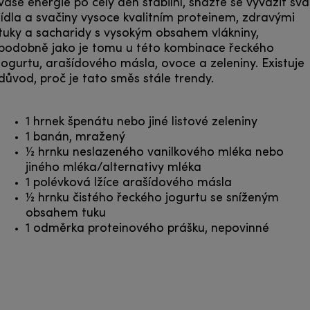
vaše energie po celý den stabilní, snažte se vyvážit svá
jídla a svačiny vysoce kvalitním proteinem, zdravými
tuky a sacharidy s vysokým obsahem vlákniny,
podobně jako je tomu u této kombinace řeckého
jogurtu, arašídového másla, ovoce a zeleniny. Existuje
důvod, proč je tato směs stále trendy.
1 hrnek špenátu nebo jiné listové zeleniny
1 banán, mražený
½ hrnku neslazeného vanilkového mléka nebo
jiného mléka/alternativy mléka
1 polévková lžíce arašídového másla
½ hrnku čistého řeckého jogurtu se sníženým
obsahem tuku
1 odměrka proteinového prášku, nepovinné