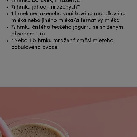
½ hrnku borůvek, mražených*
½ hrnku jahod, mražených*
1 hrnek neslazeného vanilkového mandlového
mléka nebo jiného mléka/alternativy mléka
½ hrnku čistého řeckého jogurtu se sníženým
obsahem tuku
*Nebo 1 ½ hrnku mražené směsi mletého
bobulového ovoce