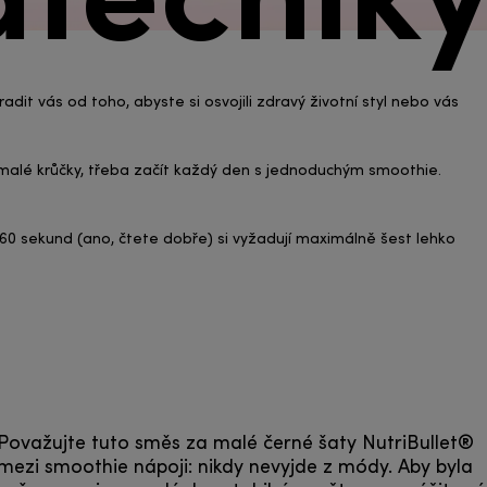
it vás od toho, abyste si osvojili zdravý životní styl nebo vás
čí malé krůčky, třeba začít každý den s jednoduchým smoothie.
a 60 sekund (ano, čtete dobře) si vyžadují maximálně šest lehko
Považujte tuto směs za malé černé šaty NutriBullet®
mezi smoothie nápoji: nikdy nevyjde z módy. Aby byla