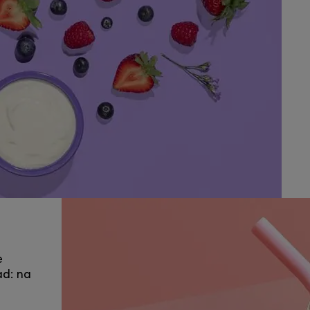
e
ad: na