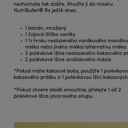
nechutnala tak dobře. Vhoďte ji do mixéru
NutriBullet® Rx ještě dnes.
1 banán, mražený
1 čajová lžička vanilky
1 ½ hrnku neslazeného vanilkového mandlo
mléka nebo jiného mléka/alternativy mléka
2 polévkové lžíce neslazeného kakaového p
2 polévkové lžíce arašídového másla
*Pokud máte kakaové boby, použijte 1 polévkovou
kakaového prášku a 1 polévkovou lžíci kakaových
*Pokud chcete sladší smoothie, přidejte 1 až 2
polévkové lžíce javorového sirupu.