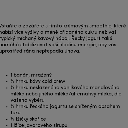
Vstaňte a zazářete s tímto krémovým smoothie, které
nabízí více výživy a méně přidaného cukru než váš
typický míchaný kávový nápoj. Řecký jogurt také
pomáhá stabilizovat vaši hladinu energie, aby vás
uprostřed rána nepřepadla únava.
1 banán, mražený
½ hrnku kávy cold brew
½ hrnku neslazeného vanilkového mandlového
mléka nebo jiného mléka/alternativy mléka, dle
vašeho výběru
½ hrnku řeckého jogurtu se sníženým obsahem
tuku
¼ lžičky skořice
1 lžíce javorového sirupu