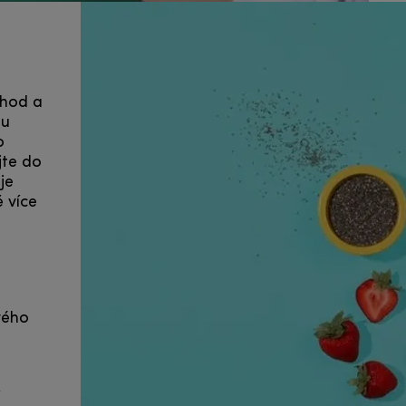
ahod a
ou
o
jte do
je
ě více
vého