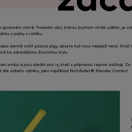
právném místě. Poslední věcí, kterou bychom chtěli udělat, je odrad
ánku s párky v rohlíku.
ebo denně cvičit pozice jógy, abyste byli svou nejlepší verzí. Sta
stě ke zdravějšímu životnímu stylu.
í směsi a jsou ideální pro ty, kteří s přípravou teprve začínají. Z
® dle vašeho výběru, jako například NutriBullet® Blender Combo!