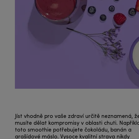
Jíst vhodně pro vaše zdraví určitě neznamená, ž
musíte dělat kompromisy v oblasti chuti. Napříkl
toto smoothie potřebujete čokoládu, banán a
arašídové máslo. Vysoce kvalitní strava nikdy