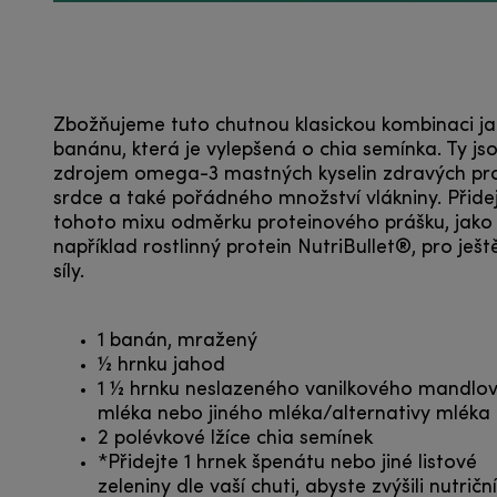
Zbožňujeme tuto chutnou klasickou kombinaci j
banánu, která je vylepšená o chia semínka. Ty js
zdrojem omega-3 mastných kyselin zdravých pr
srdce a také pořádného množství vlákniny. Přide
tohoto mixu odměrku proteinového prášku, jako 
například rostlinný protein NutriBullet®, pro ješt
síly.
1 banán, mražený
½ hrnku jahod
1 ½ hrnku neslazeného vanilkového mandlo
mléka nebo jiného mléka/alternativy mléka
2 polévkové lžíce chia semínek
*Přidejte 1 hrnek špenátu nebo jiné listové
zeleniny dle vaší chuti, abyste zvýšili nutriční