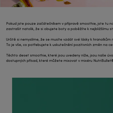
Pokud jste pouze začátečníkem v přípravě smoothie, jste tu na s
zastrašit natolik, že si obujete boty a poběžíte k nejbližšímu st
Určitě si nemyslíme, že se musíte vzdát své lásky k hranolkům n
To je vše, co potřebujete k uskutečnění pozitivních změn na ce
Těchto deset smoothie, které jsou uvedeny níže, jsou naše úvodn
dostupných přísad, které můžete mixovat v mixéru NutriBullet