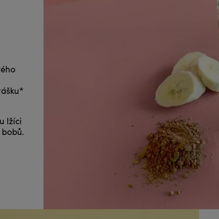
vého
rášku*
 lžíci
 bobů.