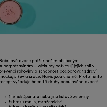
Bobulové ovoce patří k našim oblíbeným
superpotravinám – výzkumy potvrzují jejich roli v
prevenci rakoviny a schopnost podporovat zdraví
mozku, střev a srdce. Navíc jsou chutné! Proto tento
recept vyžaduje hned tři druhy bobulového ovoce!
1 hrnek špenátu nebo jiné listové zeleniny
½ hrnku malin, mražených*