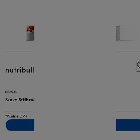
nutribullet® Pro 900W - mixér
NB904S
Stříbrná
Barva
:
*Včetně DPH
Upozorni mě