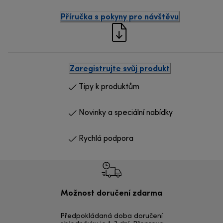
Příručka s pokyny pro návštěvu
Zaregistrujte svůj produkt
Tipy k produktům
Novinky a speciální nabídky
Rychlá podpora
Možnost doručení zdarma
Ná
Předpokládaná doba doručení
Vrácení zbož