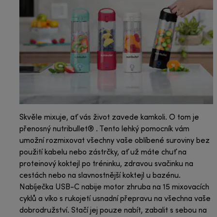
Skvěle mixuje, ať vás život zavede kamkoli. O tom je
přenosný nutribullet® . Tento lehký pomocník vám
umožní rozmixovat všechny vaše oblíbené suroviny bez
použití kabelu nebo zástrčky, ať už máte chuť na
proteinový koktejl po tréninku, zdravou svačinku na
cestách nebo na slavnostnější koktejl u bazénu.
Nabíječka USB-C nabije motor zhruba na 15 mixovacích
cyklů a víko s rukojetí usnadní přepravu na všechna vaše
dobrodružství. Stačí jej pouze nabít, zabalit s sebou na