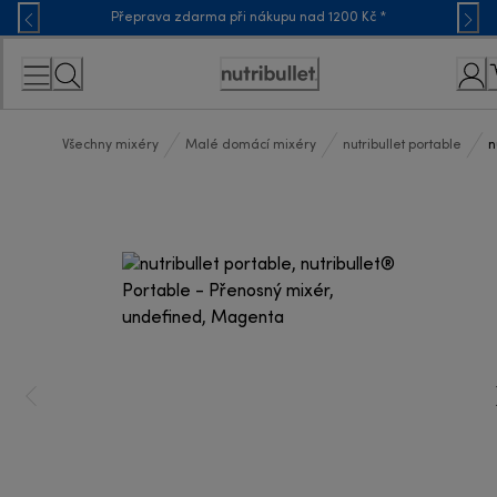
Skip
Přeprava zdarma při nákupu nad 1200 Kč *
to
Content
Accessibility
Statement
Všechny mixéry
Malé domácí mixéry
nutribullet portable
n