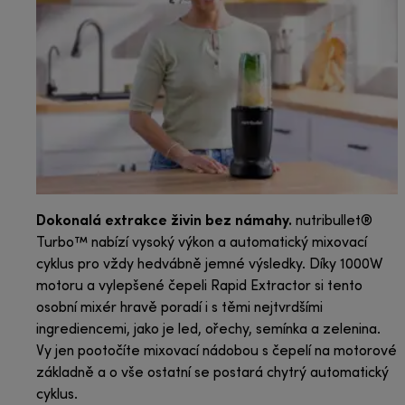
Dokonalá extrakce živin bez námahy.
nutribullet®
Turbo™ nabízí vysoký výkon a automatický mixovací
cyklus pro vždy hedvábně jemné výsledky. Díky 1000W
motoru a vylepšené čepeli Rapid Extractor si tento
osobní mixér hravě poradí i s těmi nejtvrdšími
ingrediencemi, jako je led, ořechy, semínka a zelenina.
Vy jen pootočíte mixovací nádobou s čepelí na motorové
základně a o vše ostatní se postará chytrý automatický
cyklus.