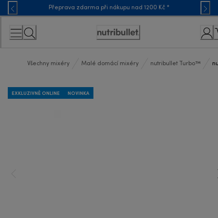
Skip
Přeprava zdarma při nákupu nad 1200 Kč *
to
Content
Accessibility
Statement
Všechny mixéry
Malé domácí mixéry
nutribullet Turbo™
nu
EXKLUZIVNĚ ONLINE
NOVINKA