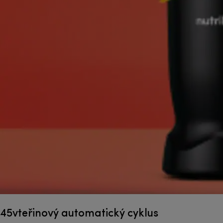
45vteřinový automatický cyklus