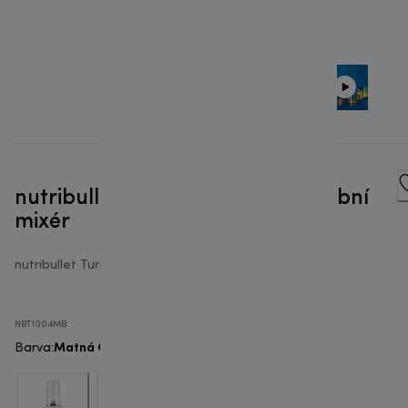
nutribullet® Turbo 1000 W - Osobní
mixér
nutribullet Turbo™
NBT1004MB
Matná Černá
Barva
: