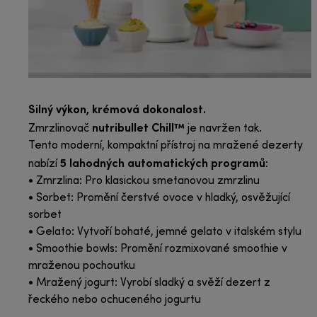
Silný výkon, krémová dokonalost.
nutribullet Chill™
Zmrzlinovač
je navržen tak.
Tento moderní, kompaktní přístroj na mražené dezerty
5 lahodných automatických programů
nabízí
:
• Zmrzlina: Pro klasickou smetanovou zmrzlinu
• Sorbet: Promění čerstvé ovoce v hladký, osvěžující
sorbet
• Gelato: Vytvoří bohaté, jemné gelato v italském stylu
• Smoothie bowls: Promění rozmixované smoothie v
mraženou pochoutku
• Mražený jogurt: Vyrobí sladký a svěží dezert z
řeckého nebo ochuceného jogurtu