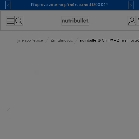
Skip
Přeprava zdarma při nákupu nad 1200 Kč *
to
Content
Accessibility
Statement
Jiné spotřebiče
Zmrzlinovač
nutribullet® Chill™ – Zmrzlinova