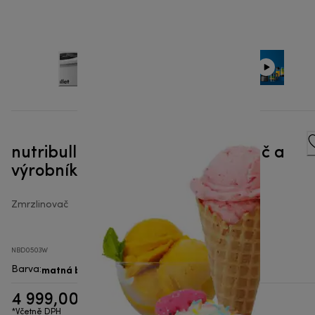
nutribullet® Chill™ – Zmrzlinovač a
výrobník mražených dezertů
Zmrzlinovač
NBD0503W
matná bílá
Barva
:
4 999,00 Kč
*Včetně DPH