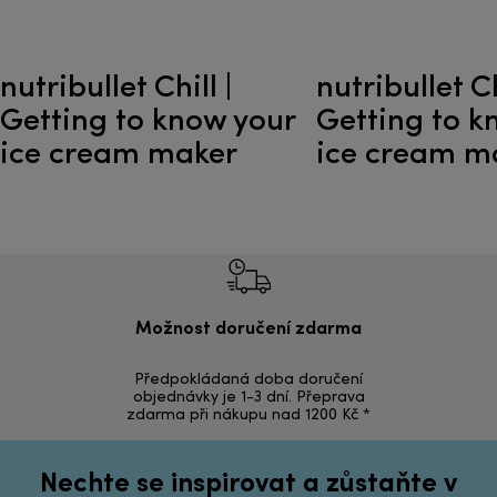
nutribullet Chill |
nutribullet Ch
Getting to know your
Getting to k
ice cream maker
ice cream m
Možnost doručení zdarma
Ná
Předpokládaná doba doručení
Vrácení zbož
objednávky je 1-3 dní. Přeprava
zdarma při nákupu nad 1200 Kč *
Nechte se inspirovat a zůstaňte v