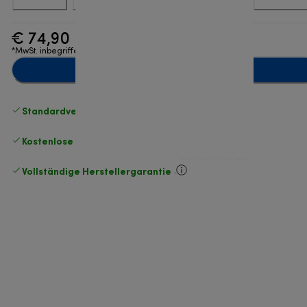
€ 74,90
*MwSt. inbegriffen
Zum Warenkorb hinzufügen
Standardversand kostenlos
ab 49 €
Kostenlose Rücksendungen
.
Vollständige Herstellergarantie
.