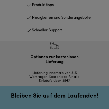
Produkttipps
Neuigkeiten und Sonderangebote
Schneller Support
Optionen zur kostenlosen
Kostenl
Lieferung
30 Ta
Lieferung innerhalb von 3-5
Werktagen. Kostenlose für alle
Einkäufe über 49€*
Bleiben Sie auf dem Laufenden!