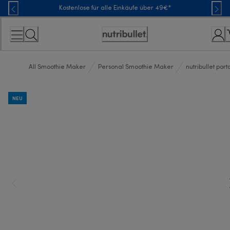
Skip
Kostenlose für alle Einkäufe über 49€*
to
Content
Erklärung
zur
Zugänglichkeit
All Smoothie Maker
Personal Smoothie Maker
nutribullet port
NEU