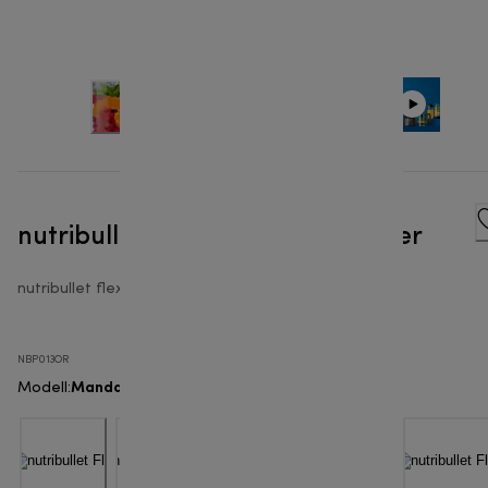
nutribullet Flex™ - Portable Mixer
nutribullet flex
NBP013OR
Mandarine
Modell
: