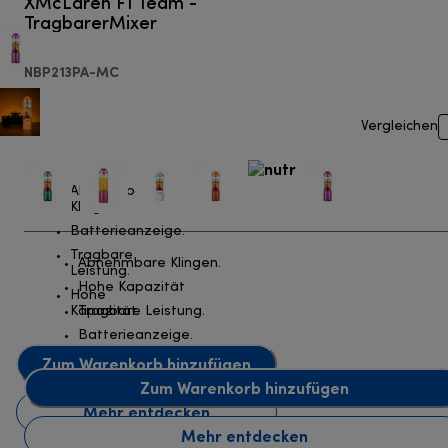
XMcLaren F1 Team -
TragbarerMixer
NBP213PA-MC
Vergleichen
Abnehmbare
Klingen.
Batterieanzeige.
Tragbare
Abnehmbare Klingen.
Leistung.
Hohe Kapazität
Hohe
Kapazität
Tragbare Leistung.
Batterieanzeige.
Zum Warenkorb hinzufügen
Zum Warenkorb hinzufügen
Mehr entdecken
Mehr entdecken