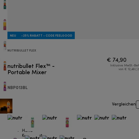
NEU
-25% RABATT - CODE FEELGOOD
NUTRIBULLET FLEX
€ 74,90
nutribullet Flex™ -
Inklusive MwSt.-Be
Portable Mixer
von € 12,48 ( 
NBP013BL
Vergleichen
Hohe
Kapazität.