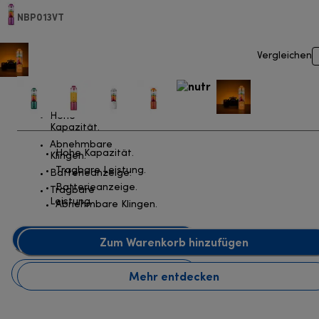
NBP013VT
Vergleichen
Hohe
Kapazität.
Abnehmbare
Hohe Kapazität.
Klingen.
Tragbare Leistung.
Batterieanzeige.
Batterieanzeige.
Tragbare
Leistung.
Abnehmbare Klingen.
Zum Warenkorb hinzufügen
Zum Warenkorb hinzufügen
Mehr entdecken
Mehr entdecken