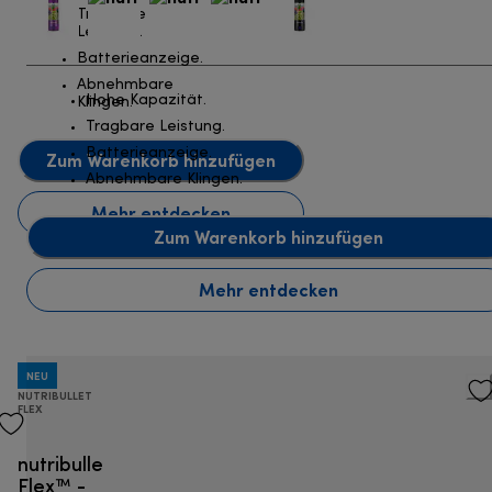
Tragbare
Leistung.
Batterieanzeige.
Abnehmbare
Hohe Kapazität.
Klingen.
Tragbare Leistung.
Batterieanzeige.
Zum Warenkorb hinzufügen
Abnehmbare Klingen.
Mehr entdecken
Zum Warenkorb hinzufügen
Mehr entdecken
NEU
NUTRIBULLET
FLEX
€ 74,90
nutribullet
Inklusive
Flex™ -
MwSt.-Betrag
von € 12,48 (