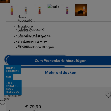
Hohe
Kapazität.
Tragbare
Hohe Kapazität.
Leistung.
Tragbare Leistung.
Batterieanzeige.
Batterieanzeige.
Abnehmbare
Klingen.
Abnehmbare Klingen.
Zum Warenkorb hinzufügen
Zum Warenkorb hinzufügen
ONLINE
Mehr entdecken
EXCLUSIVE
Mehr entdecken
NEU
-25%
RABATT -
CODE
FEELGOOD
NUTRIBULLET
FLEX
€ 79,90