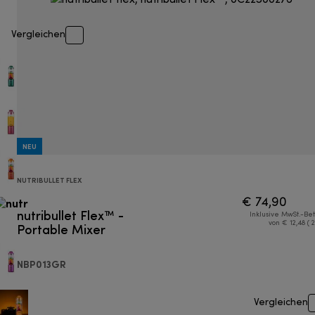
Vergleichen
NEU
NUTRIBULLET FLEX
€ 74,90
nutribullet Flex™ -
Inklusive MwSt.-Be
Portable Mixer
von € 12,48 ( 
NBP013GR
Vergleichen