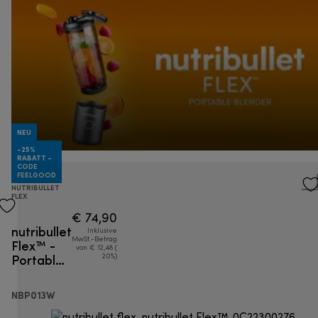
NEU
-25%
RABATT -
CODE
FEELGOOD
NUTRIBULLET
FLEX
€ 74,90
nutribullet
Inklusive
Flex™ -
MwSt.-Betrag
von € 12,48 (
Portable
20%)
Mixer
NBP013W