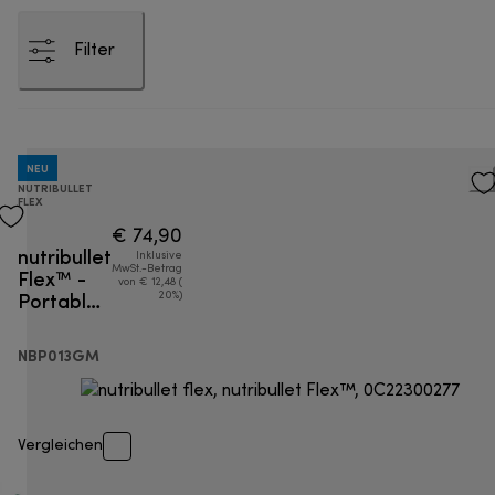
Filter
NEU
NUTRIBULLET
FLEX
€ 74,90
nutribullet
Inklusive
Flex™ -
MwSt.-Betrag
von € 12,48 (
Portable
20%)
Mixer
NBP013GM
Vergleichen