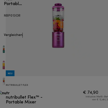
Portable
20%)
Mixer
NBP013OR
Vergleichen
NEU
NUTRIBULLET FLEX
€ 74,90
nutribullet Flex™ -
Inklusive MwSt.-Be
Portable Mixer
von € 12,48 ( 