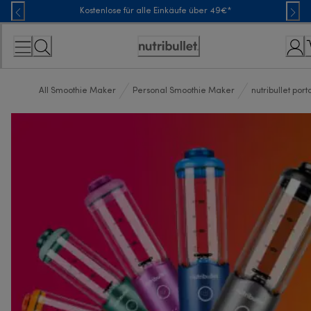
Skip
Kostenlose für alle Einkäufe über 49€*
to
Content
Erklärung
zur
Zugänglichkeit
All Smoothie Maker
Personal Smoothie Maker
nutribullet port