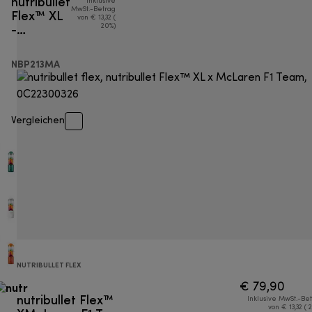
nutribullet
Inklusive
Flex™ XL
MwSt.-Betrag
von € 13,32 (
-
20%)
Portable
Mixer
NBP213MA
Vergleichen
NUTRIBULLET FLEX
€ 79,90
nutribullet Flex™
Inklusive MwSt.-Be
von € 13,32 ( 