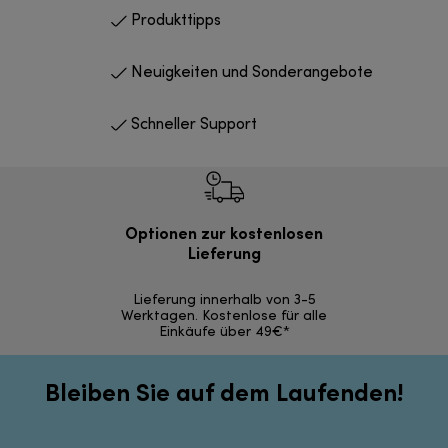
Produkttipps
Neuigkeiten und Sonderangebote
Schneller Support
Optionen zur kostenlosen
Kostenl
Lieferung
30 Ta
Lieferung innerhalb von 3-5
Werktagen. Kostenlose für alle
Einkäufe über 49€*
Bleiben Sie auf dem Laufenden!