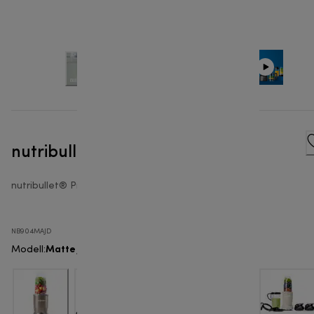
nutribullet® Pro 900W - Mixer
nutribullet® Pro 900
NB904MAJD
Matte Jade
Modell
: