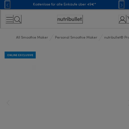
Skip
Kostenlose für alle Einkäufe über 49€*
to
Content
Erklärung
zur
Zugänglichkeit
All Smoothie Maker
Personal Smoothie Maker
nutribullet® P
ONLINE EXCLUSIVE