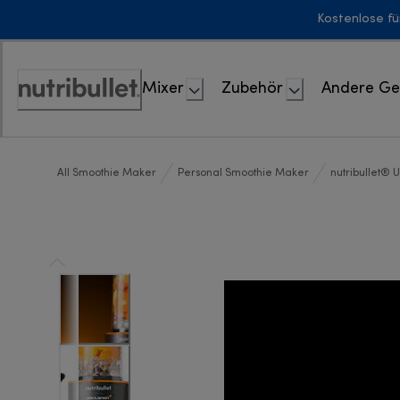
Skip
Kostenlose fü
to
Content
Mixer
Zubehör
Andere Ge
Erklärung
zur
Zugänglichkeit
All Smoothie Maker
Personal Smoothie Maker
nutribullet® U