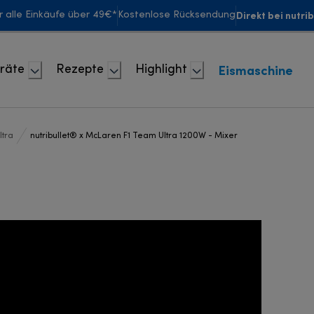
Direkt bei nutri
r alle Einkäufe über 49€*
Kostenlose Rücksendung
Eismaschine
räte
Rezepte
Highlight
ltra
nutribullet® x McLaren F1 Team Ultra 1200W - Mixer