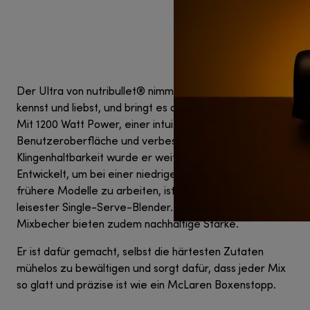
Der Ultra von nutribullet® nimmt das Beste, was du
kennst und liebst, und bringt es auf die nächste Stufe.
Mit 1200 Watt Power, einer intuitiven, beleuchteten
Benutzeroberfläche und verbesserter
Klingenhaltbarkeit wurde er weiter verfeinert.
Entwickelt, um bei einer niedrigeren Frequenz als
frühere Modelle zu arbeiten, ist er unser bisher
leisester Single-Serve-Blender. Die Tritan™ Renew
Mixbecher bieten zudem nachhaltige Stärke.
Er ist dafür gemacht, selbst die härtesten Zutaten
mühelos zu bewältigen und sorgt dafür, dass jeder Mix
so glatt und präzise ist wie ein McLaren Boxenstopp.