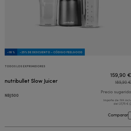
-16 %
-25% DE DESCUENTO - CÓDIGO FEELGOOD
TODOS LOS EXPRIMIDORES
159,90 
nutribullet Slow Juicer
189,90 
Precio sugerid
NBJ500
Importe de IVA incl
del 27,75 € (
Comparar