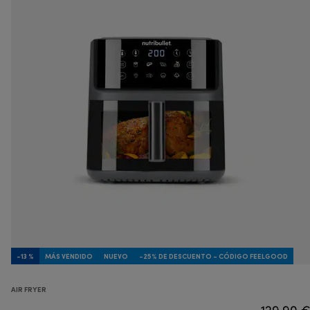
-13 %
MÁS VENDIDO
NUEVO
-25% DE DESCUENTO - CÓDIGO FEELGOOD
AIR FRYER