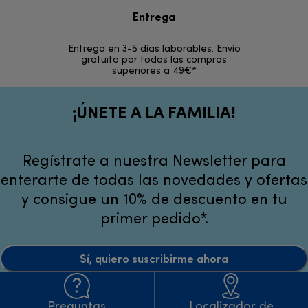
Entrega
Devol
Entrega en 3-5 días laborables. Envío
En los si
gratuito por todas las compras
rece
superiores a 49€*
¡ÚNETE A LA FAMILIA!
Regístrate a nuestra Newsletter para
enterarte de todas las novedades y ofertas
y consigue un 10% de descuento en tu
primer pedido*.
Sí, quiero suscribirme ahora
Preguntas
Localizador de