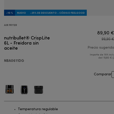
-10 %
NUEVO
-25% DE DESCUENTO - CÓDIGO FEELGOOD
AIR FRYER
89,90 
nutribullet® CrispLite
99,90 
6L - Freidora sin
aceite
Precio sugerid
Importe de IVA incl
del 15,60 € (
NBA0611DG
Comparar
Temperatura regulable