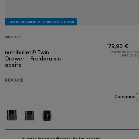
-25% DE DESCUENTO - CÓDIGO FEELGOOD
AIR FRYER
179,90 €
nutribullet® Twin
Importe de IVA incl
Drawer - Freidora sin
del 31,22 € (
aceite
NBA081B
Comparar