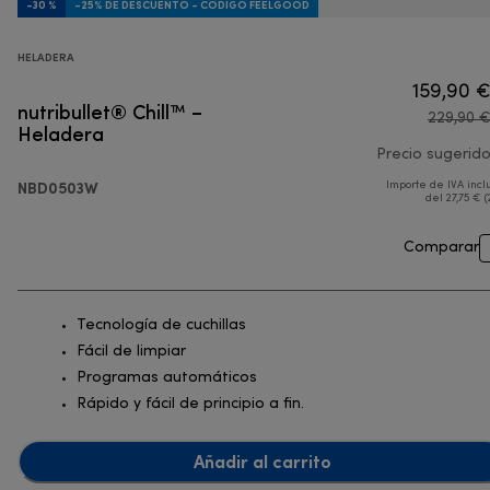
-30 %
-25% DE DESCUENTO - CÓDIGO FEELGOOD
HELADERA
159,90 
nutribullet® Chill™ –
229,90 
Heladera
Precio sugerid
NBD0503W
Importe de IVA incl
del 27,75 € (
Comparar
Tecnología de cuchillas
Fácil de limpiar
Programas automáticos
Rápido y fácil de principio a fin.
Añadir al carrito