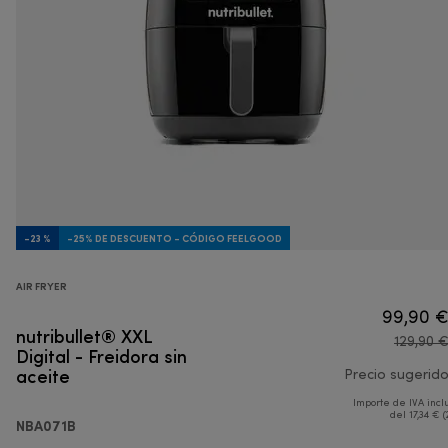
-23 %
-25% DE DESCUENTO - CÓDIGO FEELGOOD
AIR FRYER
99,90 
nutribullet® XXL
129,90 
Digital - Freidora sin
aceite
Precio sugerid
Importe de IVA incl
del 17,34 € (
NBA071B