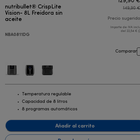
129,90 
nutribullet® CrispLite
149,90 
Vision- 8L Freidora sin
aceite
Precio sugerid
Importe de IVA incl
del 22,54 € (
NBA0811DG
Comparar
Temperatura regulable
Capacidad de 8 litros
8 programas automáticos
Añadir al carrito