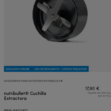
EXCLUSIVO ONLINE
-25% DE DESCUENTO - CÓDIGO FEELGOOD
ACCESORIOS PARA BATIDORAS NUTRIBULLET®
17,90 €
nutribullet® Cuchilla
Importe de IVA incl
Extractora
del 3,11 € (
NBM-BA028DL