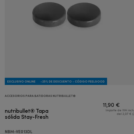
EXCLUSIVO ONLINE
-25% DE DESCUENTO - CÓDIGO FEELGOOD
ACCESORIOS PARA BATIDORAS NUTRIBULLET®
11,90 €
nutribullet® Tapa
Importe de IVA incl
sólida Stay-Fresh
del 2,07 € (
NBM-VE013DL