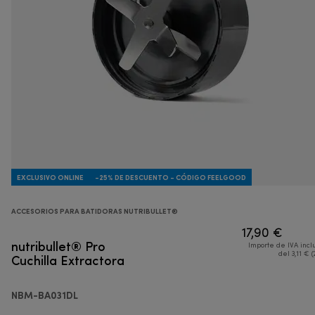
EXCLUSIVO ONLINE
-25% DE DESCUENTO - CÓDIGO FEELGOOD
ACCESORIOS PARA BATIDORAS NUTRIBULLET®
17,90 €
nutribullet® Pro
Importe de IVA incl
Cuchilla Extractora
del 3,11 € (
NBM-BA031DL