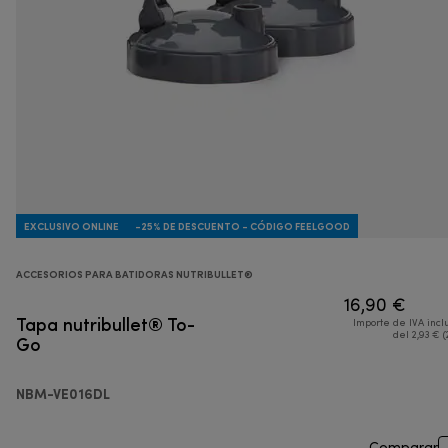
EXCLUSIVO ONLINE
-25% DE DESCUENTO - CÓDIGO FEELGOOD
ACCESORIOS PARA BATIDORAS NUTRIBULLET®
16,90 €
Tapa nutribullet® To-
Importe de IVA incl
Go
del 2,93 € (
NBM-VE016DL