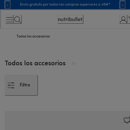
Skip
Envío gratuito por todas las compras superiores a 49€*
to
Content
Accessibility
Statement
Todos los accesorios
Todos los accesorios
Filtro