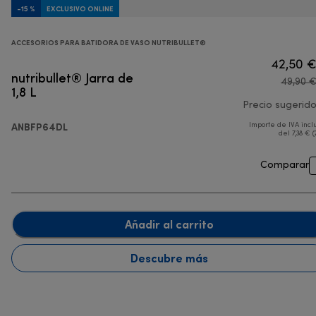
-15 %
EXCLUSIVO ONLINE
ACCESORIOS PARA BATIDORA DE VASO NUTRIBULLET®
42,50 
nutribullet® Jarra de
49,90 
1,8 L
Precio sugerid
ANBFP64DL
Importe de IVA incl
del 7,38 € (
Comparar
Añadir al carrito
Descubre más