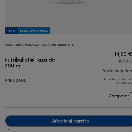
-14 %
EXCLUSIVO ONLINE
ACCESORIOS PARA BATIDORAS NUTRIBULLET®
14,50 
nutribullet® Taza de
16,90 
700 ml
Precio sugerid
ANBC24DL
Importe de IVA incl
del 2,52 € (
Comparar
Añadir al carrito