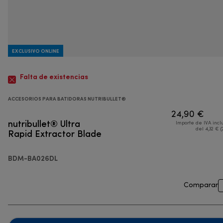
EXCLUSIVO ONLINE
Falta de existencias
ACCESORIOS PARA BATIDORAS NUTRIBULLET®
24,90 €
nutribullet® Ultra
Importe de IVA incl
Rapid Extractor Blade
del 4,32 € (
BDM-BA026DL
Comparar