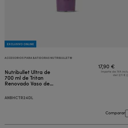
EXCLUSIVO ONLINE
ACCESORIOS PARA BATIDORAS NUTRIBULLET®
17,90 €
Nutribullet Ultra de
Importe de IVA incl
700 ml de Tritan
del 3,11 € (
Renovado Vaso de
Viaje con Asa y Tapa
para Llevar
ANBHCTR24DL
Comparar