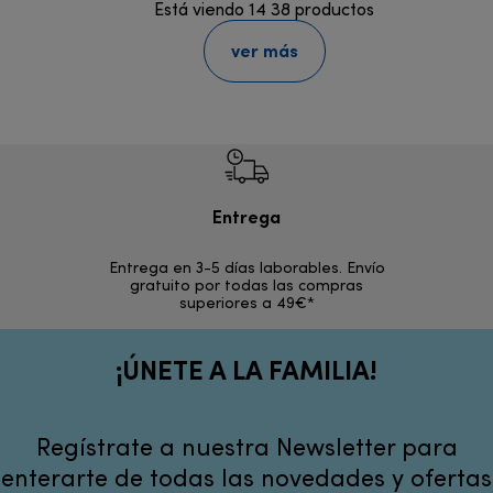
Está viendo 14 38 productos
ver más
Entrega
Devol
Entrega en 3-5 días laborables. Envío
En los si
gratuito por todas las compras
rece
superiores a 49€*
¡ÚNETE A LA FAMILIA!
Regístrate a nuestra Newsletter para
enterarte de todas las novedades y ofertas