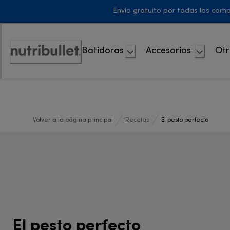
Skip
Envío gratuito por todas las com
to
Content
Batidoras
Accesorios
Otr
Accessibility
Statement
Volver a la página principal
Recetas
El pesto perfecto
El pesto perfecto