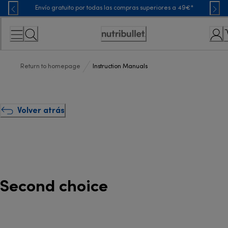
Skip
Envío gratuito por todas las compras superiores a 49€*
to
Content
Accessibility
Statement
Return to homepage
Instruction Manuals
Volver atrás
Second choice