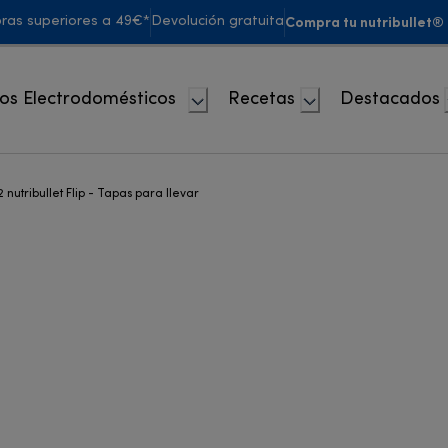
Compra tu nutribullet®
pras superiores a 49€*
Devolución gratuita
os Electrodomésticos
Recetas
Destacados
2 nutribullet Flip - Tapas para llevar