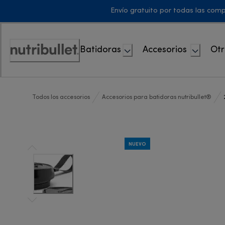
Skip
Envío gratuito por todas las com
to
Content
Batidoras
Accesorios
Otr
Accessibility
Statement
Todos los accesorios
Accesorios para batidoras nutribullet®
NUEVO