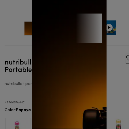
nutribullet® x McLaren F1 Team
Portable - Batidora portátil
nutribullet portable
NBP003PA-MC
Papaya
Color
: