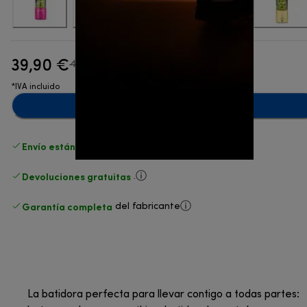
39,90 €
precio original 49,90 €
49,90 €
(-20 %)
*IVA incluido
Añadir al carrito
Envío estándar gratuito
superior a 49 €
Devoluciones gratuitas
.
Garantía completa
del fabricante
La batidora perfecta para llevar contigo a todas partes: