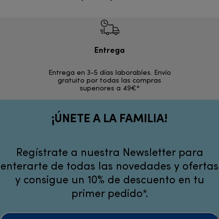
Entrega
Devol
Entrega en 3-5 días laborables. Envío
En los si
gratuito por todas las compras
rece
superiores a 49€*
¡ÚNETE A LA FAMILIA!
Regístrate a nuestra Newsletter para
enterarte de todas las novedades y ofertas
y consigue un 10% de descuento en tu
primer pedido*.