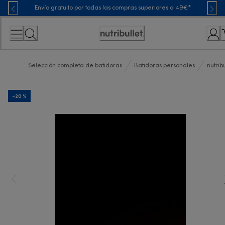
Skip
Envío gratuito por todas las compras superiores a 49€*
to
Content
Accessibility
Statement
Selección completa de batidoras
Batidoras personales
nutrib
-20 %