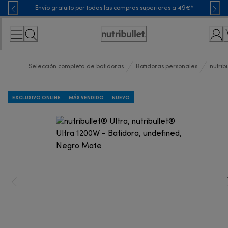
Skip
Envío gratuito por todas las compras superiores a 49€*
to
Content
Accessibility
Statement
Selección completa de batidoras
Batidoras personales
nutrib
EXCLUSIVO ONLINE
MÁS VENDIDO
NUEVO