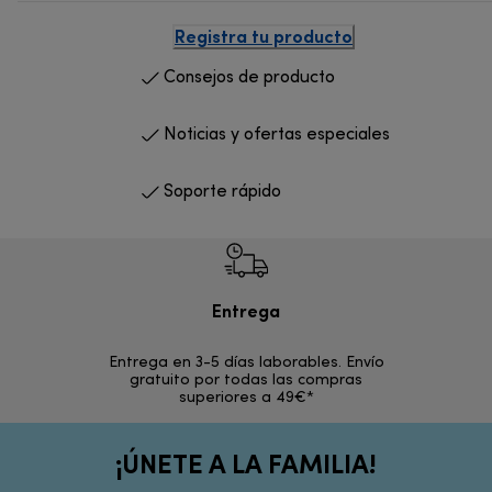
Registra tu producto
Consejos de producto
Noticias y ofertas especiales
Soporte rápido
Entrega
Devol
Entrega en 3-5 días laborables. Envío
En los si
gratuito por todas las compras
rece
superiores a 49€*
¡ÚNETE A LA FAMILIA!