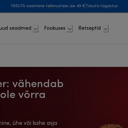
TASUTA saatmine tellimustele üle 49 €
Tasuta tagastus
uud seadmed
Fookuses
Retseptid
yer: vähendab
ole võrra
ine, ühe või kahe asja