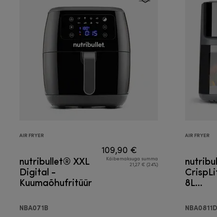
AIR FRYER
AIR FRYER
109,90 €
nutribullet® XXL
nutribu
Käibemaksuga summa
21,27 € (24%)
Digital -
CrispLi
Kuumaõhufritüür
8L
Kuumaõ
NBA071B
NBA0811