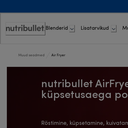
Skip
to
Content
Blenderid
Lisatarvikud
M
Accessibility
Statement
Muud seadmed
Air Fryer
nutribullet AirFr
küpsetusaega po
Röstimine, küpsetamine, kuivatam