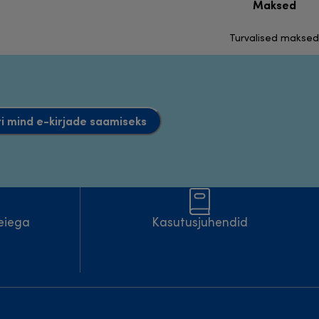
Maksed
Turvalised maksed
i mind e-kirjade saamiseks
eiega
Kasutusjuhendid