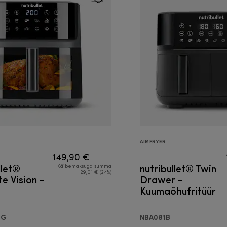
AIR FRYER
149,90 €
llet®
nutribullet® Twin
Käibemaksuga summa
29,01 € (24%)
te Vision -
Drawer -
Kuumaõhufritüür
hufritüür
DG
NBA081B