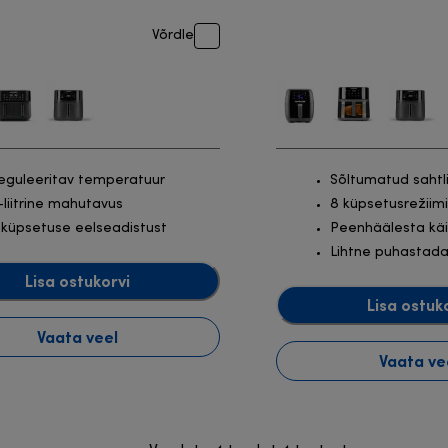
Võrdle
eguleeritav temperatuur
Sõltumatud sahtl
-liitrine mahutavus
8 küpsetusrežiimi
 küpsetuse eelseadistust
Peenhäälesta käi
Lihtne puhastada
Lisa ostukorvi
Lisa ostuk
Vaata veel
Vaata ve