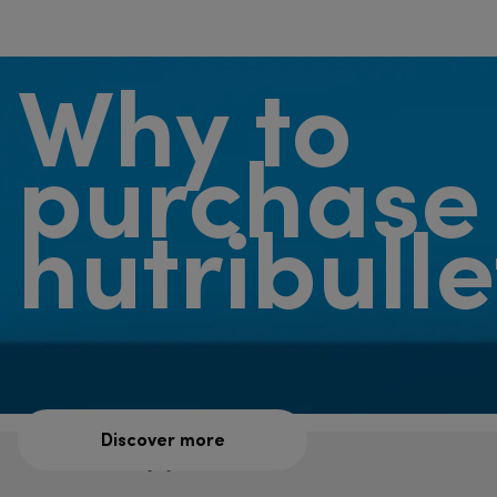
Why to
purchase
nutribull
Discover more