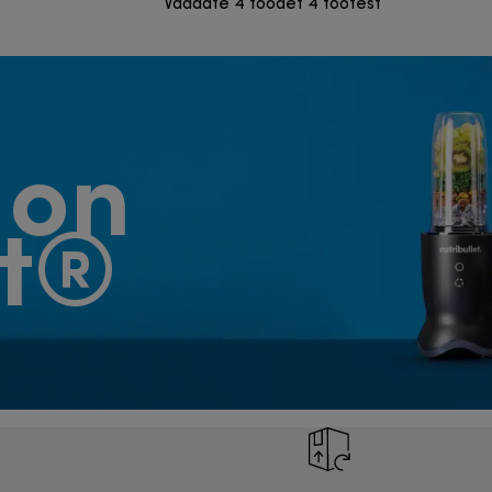
Vaadate 4 toodet 4 tootest
 on
et®