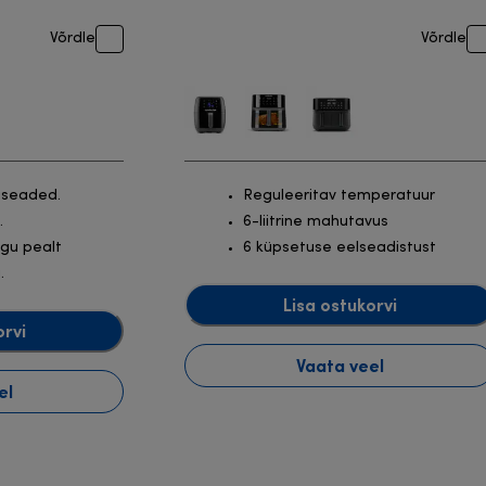
Võrdle
Võrdle
iseaded.
Reguleeritav temperatuur
.
6-liitrine mahutavus
gu pealt
6 küpsetuse eelseadistust
.
Lisa ostukorvi
orvi
Vaata veel
el