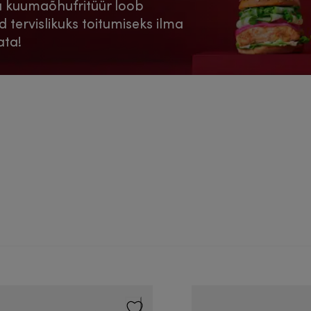
a kuumaõhufritüür loob
d tervislikuks toitumiseks ilma
ata!