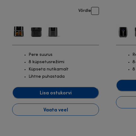
Võrdle
Pere suurus
R
8 küpsetusrežiimi
8
Küpseta nutikamalt
8
Lihtne puhastada
Lisa ostukorvi
Vaata veel