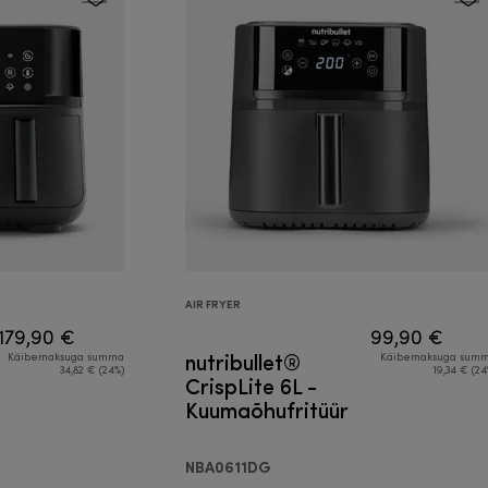
AIR FRYER
179,90 €
99,90 €
nutribullet®
Käibemaksuga summa
Käibemaksuga sum
34,82 € (24%)
19,34 € (24
CrispLite 6L -
Kuumaõhufritüür
NBA0611DG