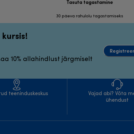
Tasuta tagastamine
30 päeva rahulolu tagastamiseks
 kursis!
Registreer
 saa 10% allahindlust järgmiselt
atud teeninduskeskus
Vajad abi? Võta m
ühendust