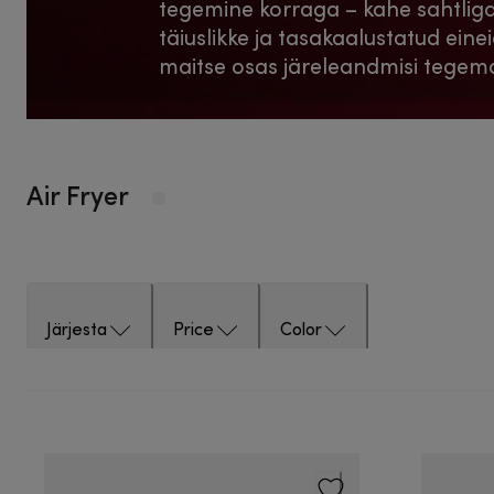
tegemine korraga – kahe sahtlig
täiuslikke ja tasakaalustatud einei
maitse osas järeleandmisi tegem
Air Fryer
Järjesta
Price
Color