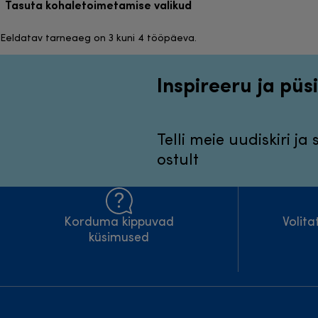
Tasuta kohaletoimetamise valikud
Eeldatav tarneaeg on 3 kuni 4 tööpäeva.
Inspireeru ja püsi
Telli meie uudiskiri ja
ostult
Korduma kippuvad
Volit
küsimused