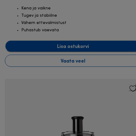
Kena ja vaikne
Tugev ja stabiilne
Vähem ettevalmistust
Puhastub vaevata
Lisa ostukorvi
Vaata veel