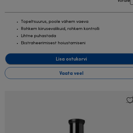
Võrdle
Topeltsuurus, poole vähem vaeva
Rohkem kiirusevalikuid, rohkem kontrolli
Lihtne puhastada
Ekstraheerimisest hoiustamiseni
Lisa ostukorvi
Vaata veel