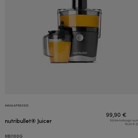
MAHLAPRESSID
99,90 €
nutribullet® Juicer
Käibemaksuga su
19,34 € (
NBJ100G