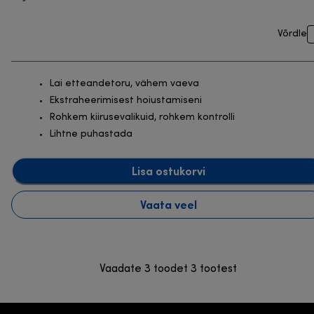
Võrdle
Lai etteandetoru, vähem vaeva
Ekstraheerimisest hoiustamiseni
Rohkem kiirusevalikuid, rohkem kontrolli
Lihtne puhastada
Lisa ostukorvi
Vaata veel
Vaadate 3 toodet 3 tootest