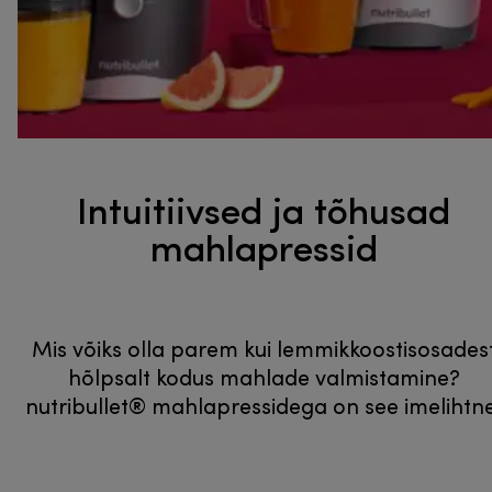
Intuitiivsed ja tõhusad
mahlapressid
Mis võiks olla parem kui lemmikkoostisosades
hõlpsalt kodus mahlade valmistamine?
nutribullet® mahlapressidega on see imelihtne