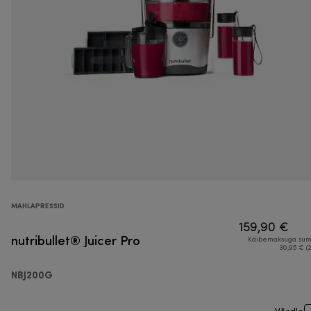
MAHLAPRESSID
159,90 €
nutribullet® Juicer Pro
Käibemaksuga su
30,95 € (
NBJ200G