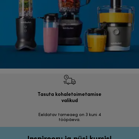
Tasuta kohaletoimetamise
Tasu
valikud
30 päeva r
Eeldatav tarneaeg on 3 kuni 4
tööpäeva.
Inspireeru ja püsi kursis!