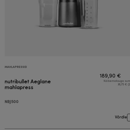
MAHLAPRESSID
189,90 €
nutribullet Aeglane
Käibemaksuga su
mahlapress
36,75 € (
NBJ500
Võrdle