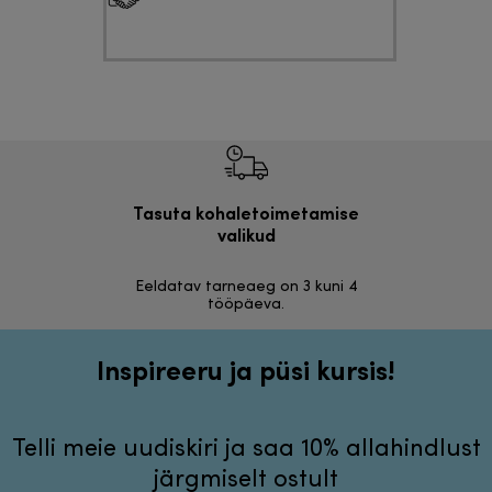
Tasuta kohaletoimetamise
Tasu
valikud
30 päeva r
Eeldatav tarneaeg on 3 kuni 4
tööpäeva.
Inspireeru ja püsi kursis!
Telli meie uudiskiri ja saa 10% allahindlust
järgmiselt ostult