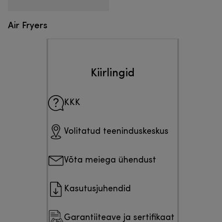
Air Fryers
Kiirlingid
KKK
Volitatud teeninduskeskus
Võta meiega ühendust
Kasutusjuhendid
Garantiiteave ja sertifikaat