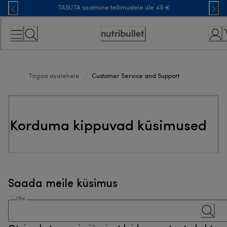
Skip
TASUTA saatmine tellimustele üle 49 €
to
Content
Accessibility
Statement
Tagasi avalehele
Customer Service and Support
Korduma kippuvad küsimused
Saada meile küsimus
Otsi