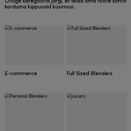
Otsige kategooria järgi, et leida oma toote kohta
korduma kippuvaid küsimusi.
E-commerce
Full Sized Blenders