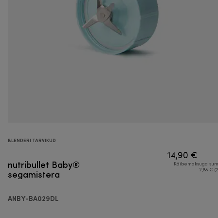
BLENDERI TARVIKUD
14,90 €
nutribullet Baby®
Käibemaksuga su
segamistera
2,88 € (
ANBY-BA029DL