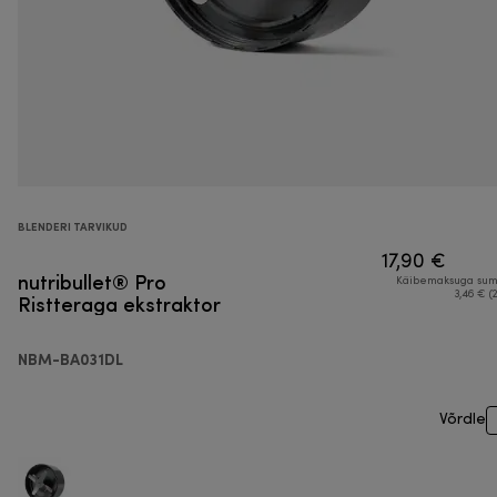
BLENDERI TARVIKUD
17,90 €
nutribullet® Pro
Käibemaksuga su
Ristteraga ekstraktor
3,46 € (
NBM-BA031DL
Võrdle