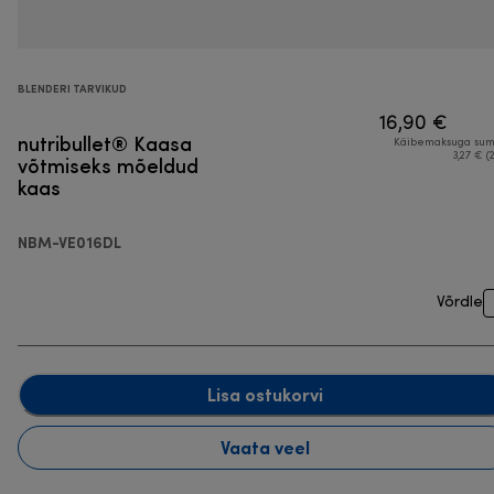
BLENDERI TARVIKUD
16,90 €
nutribullet® Kaasa
Käibemaksuga su
võtmiseks mõeldud
3,27 € (
kaas
NBM-VE016DL
Võrdle
Lisa ostukorvi
Vaata veel