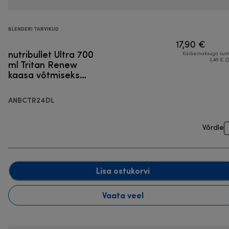
BLENDERI TARVIKUD
17,90 €
nutribullet Ultra 700
Käibemaksuga su
ml Tritan Renew
3,46 € (
kaasa võtmiseks
mõeldud kaanega
ANBCTR24DL
Võrdle
Lisa ostukorvi
Vaata veel