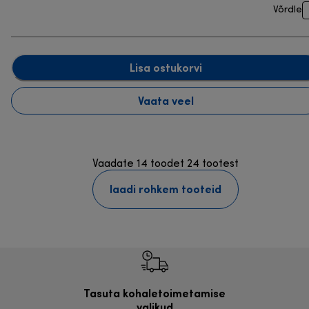
Võrdle
Lisa ostukorvi
Vaata veel
Vaadate 14 toodet 24 tootest
laadi rohkem tooteid
Tasuta kohaletoimetamise
Tasu
valikud