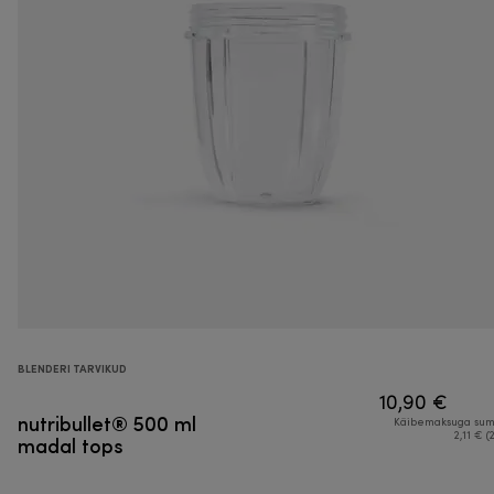
BLENDERI TARVIKUD
10,90 €
nutribullet® 500 ml
Käibemaksuga su
madal tops
2,11 € (