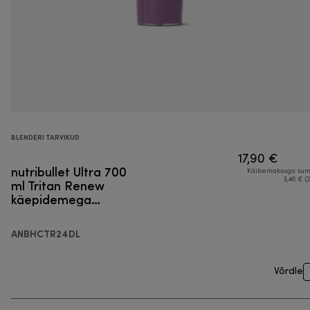
BLENDERI TARVIKUD
17,90 €
nutribullet Ultra 700
Käibemaksuga su
ml Tritan Renew
3,46 € (
käepidemega
reisitops kaasa
võtmiseks mõeldud
ANBHCTR24DL
kaanega
Võrdle