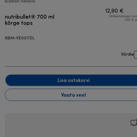
BLENDERI TARVIKUD
12,90 €
nutribullet® 700 ml
Käibemaksuga su
kõrge tops
2,50 € (
NBM-VE007DL
Võrdle
Lisa ostukorvi
Vaata veel