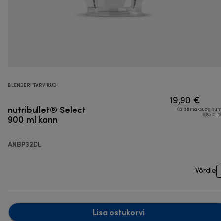
BLENDERI TARVIKUD
19,90 €
nutribullet® Select
Käibemaksuga su
900 ml kann
3,85 € (
ANBP32DL
Võrdle
Lisa ostukorvi