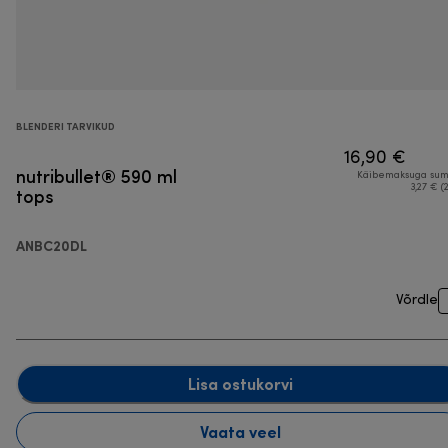
BLENDERI TARVIKUD
16,90 €
nutribullet® 590 ml
Käibemaksuga su
tops
3,27 € (
ANBC20DL
Võrdle
Lisa ostukorvi
Vaata veel