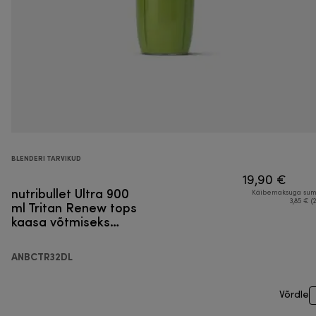
BLENDERI TARVIKUD
19,90 €
nutribullet Ultra 900
Käibemaksuga su
ml Tritan Renew tops
3,85 € (
kaasa võtmiseks
mõeldud kaanega
ANBCTR32DL
Võrdle