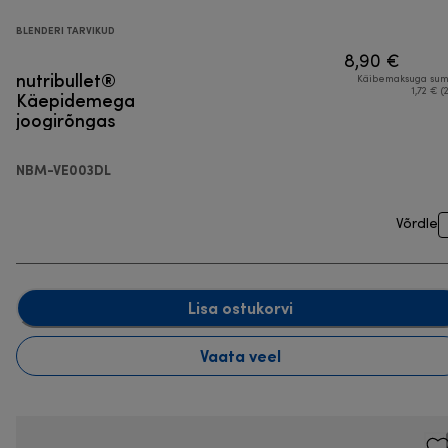
BLENDERI TARVIKUD
8,90 €
nutribullet®
Käibemaksuga su
Käepidemega
1,72 € (
joogirõngas
NBM-VE003DL
Võrdle
Lisa ostukorvi
Vaata veel