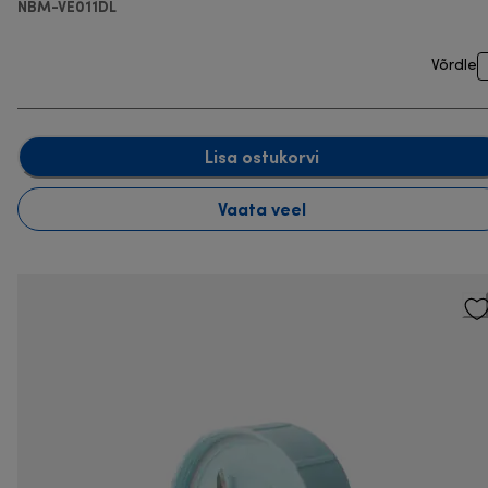
NBM-VE011DL
Võrdle
Lisa ostukorvi
Vaata veel