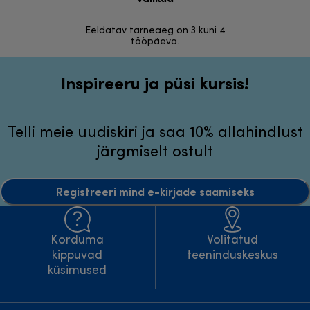
30 päeva r
Eeldatav tarneaeg on 3 kuni 4
tööpäeva.
Inspireeru ja püsi kursis!
Telli meie uudiskiri ja saa 10% allahindlust
järgmiselt ostult
Registreeri mind e-kirjade saamiseks
Korduma
Volitatud
kippuvad
teeninduskeskus
küsimused