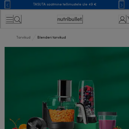
Skip
TASUTA saatmine tellimustele üle 49 €
to
Content
Accessibility
Statement
Tarvikud
Blenderi tarvikud