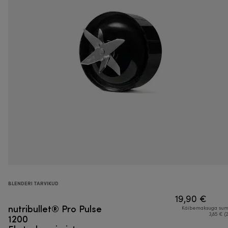
BLENDERI TARVIKUD
19,90 €
nutribullet® Pro Pulse
Käibemaksuga su
1200
3,85 € (