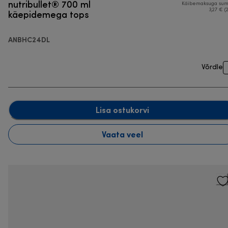
nutribullet® 700 ml
Käibemaksuga su
käepidemega tops
3,27 € (
ANBHC24DL
Võrdle
Lisa ostukorvi
Vaata veel