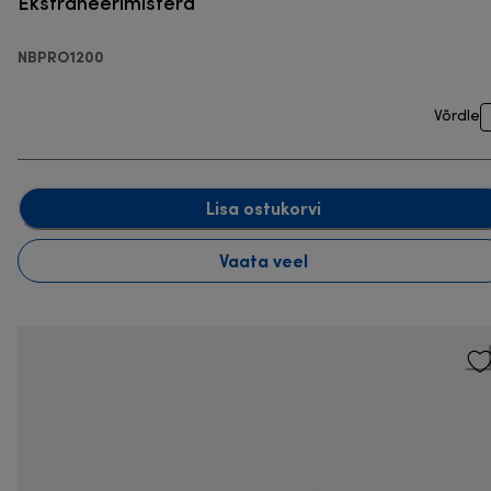
Ekstraheerimistera
NBPRO1200
Võrdle
Lisa ostukorvi
Vaata veel