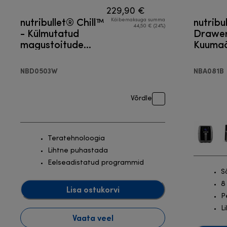
229,90 €
nutribullet® Chill™
nutribu
Käibemaksuga summa
44,50 € (24%)
- Külmutatud
Drawer
magustoitude
Kuumaõ
masin
NBD0503W
NBA081B
Võrdle
Teratehnoloogia
Lihtne puhastada
Eelseadistatud programmid
S
8
Lisa ostukorvi
P
L
Vaata veel