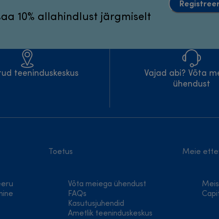
Registreer
 saa 10% allahindlust järgmiselt
atud teeninduskeskus
Vajad abi? Võta m
ühendust
Toetus
Meie ette
eeru
Võta meiega ühendust
Meis
mine
FAQs
Capi
Kasutusjuhendid
Ametlik teeninduskeskus