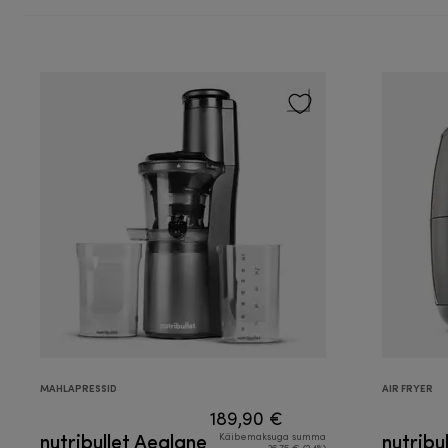
MAHLAPRESSID
AIR FRYER
189,90 €
nutribullet Aeglane
nutribu
Käibemaksuga summa