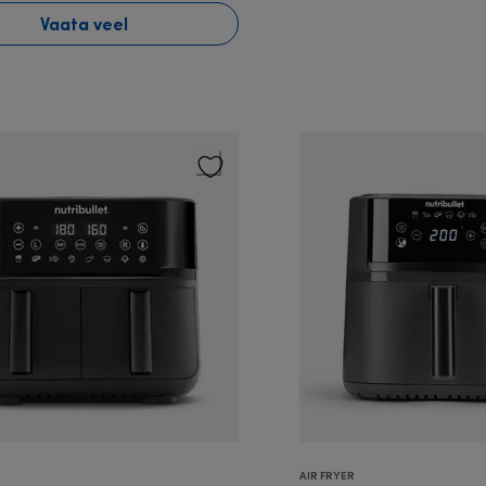
Vaata veel
AIR FRYER