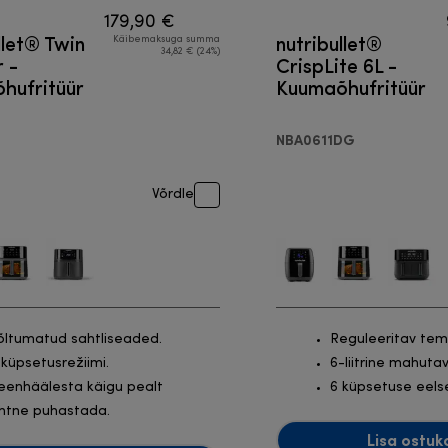
179,90 €
llet® Twin
nutribullet®
Käibemaksuga summa
34,82 € (24%)
 -
CrispLite 6L -
hufritüür
Kuumaõhufritüür
NBA0611DG
Võrdle
õltumatud sahtliseaded.
Reguleeritav tem
 küpsetusrežiimi.
6-liitrine mahuta
eenhäälesta käigu pealt
6 küpsetuse eels
ihtne puhastada.
Lisa ostuk