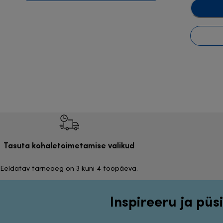
Tasuta kohaletoimetamise valikud
Eeldatav tarneaeg on 3 kuni 4 tööpäeva.
Inspireeru ja püsi