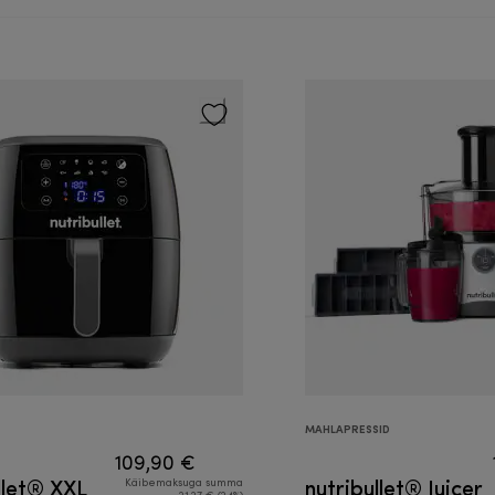
MAHLAPRESSID
109,90 €
llet® XXL
nutribullet® Juicer
Käibemaksuga summa