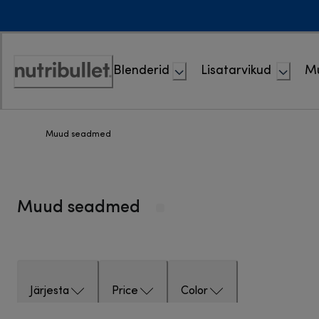
Skip
to
Content
Blenderid
Lisatarvikud
M
Accessibility
Statement
Muud seadmed
Muud seadmed
Järjesta
Price
Color