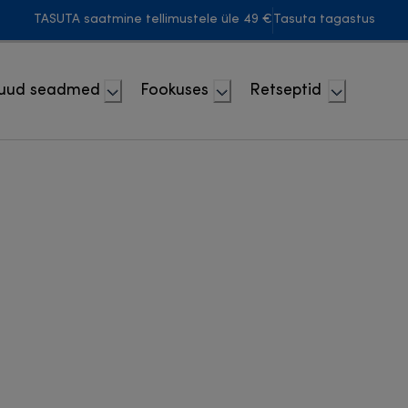
TASUTA saatmine tellimustele üle 49 €
Tasuta tagastus
uud seadmed
Fookuses
Retseptid