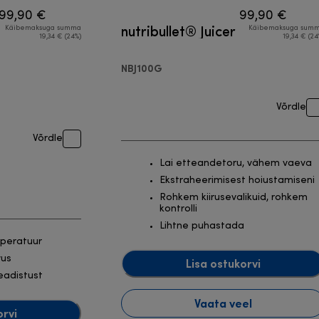
99,90 €
99,90 €
nutribullet® Juicer
Käibemaksuga summa
Käibemaksuga sum
19,34 € (24%)
19,34 € (24
NBJ100G
Võrdle
Võrdle
Lai etteandetoru, vähem vaeva
Ekstraheerimisest hoiustamiseni
Rohkem kiirusevalikuid, rohkem
kontrolli
Lihtne puhastada
peratuur
vus
Lisa ostukorvi
eadistust
Vaata veel
orvi