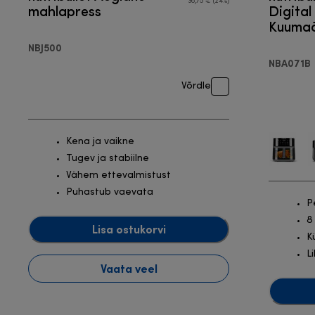
36,75 € (24%)
mahlapress
Digital
Kuumaõ
NBJ500
NBA071B
Võrdle
Kena ja vaikne
Tugev ja stabiilne
Vähem ettevalmistust
Puhastub vaevata
P
8
Lisa ostukorvi
K
L
Vaata veel