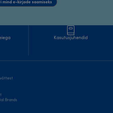
i mind e-kirjade saamiseks
eiega
Kasutusjuhendid
võttest
t
tal Brands