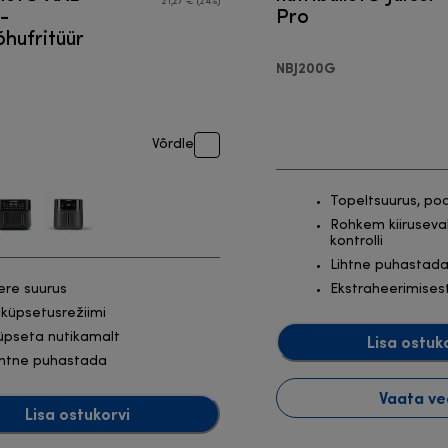
21,27 € (24%)
 -
Pro
hufritüür
NBJ200G
Võrdle
Topeltsuurus, po
Rohkem kiiruseval
kontrolli
Lihtne puhastad
ere suurus
Ekstraheerimises
 küpsetusrežiimi
üpseta nutikamalt
Lisa ostuk
ihtne puhastada
Vaata ve
Lisa ostukorvi