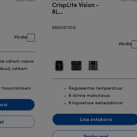
30,95 € (24%)
29,01 € (24
CrispLite Vision -
8L
Kuumaõhufritüür
NBA0811DG
Võrdle
Võrdle
ole vähem vaeva
ikuid, rohkem
a
t hoiustamiseni
Reguleeritav temperatuur
8-liitrine mahutavus
8 küpsetuse eelseadistust
orvi
Lisa ostukorvi
el
Vaata veel