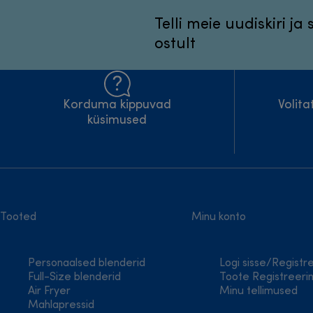
Telli meie uudiskiri ja
ostult
Korduma kippuvad
Volit
küsimused
Tooted
Minu konto
Personaalsed blenderid
Logi sisse/Registr
Full-Size blenderid
Toote Registreeri
Air Fryer
Minu tellimused
Mahlapressid