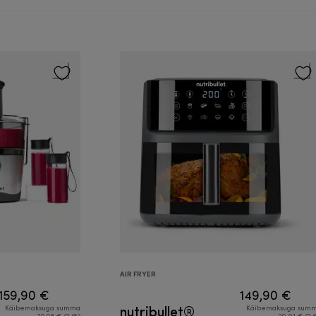
AIR FRYER
159,90 €
149,90 €
nutribullet®
Käibemaksuga summa
Käibemaksuga sum