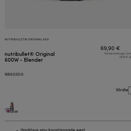
NUTRIBULLET® ORIGINAL 600
69,90 €
nutribullet® Original
Käibemaksuga su
600W - Blender
13,53 € (
NB603DG
Võrdle
Hoolitsus sinu koostisosade eest