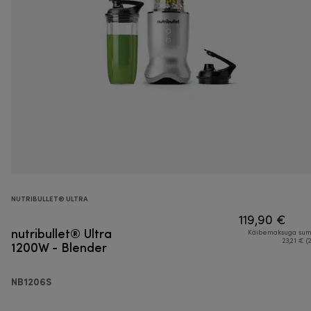
NUTRIBULLET® ULTRA
119,90 €
nutribullet® Ultra
Käibemaksuga su
1200W - Blender
23,21 € (
NB1206S