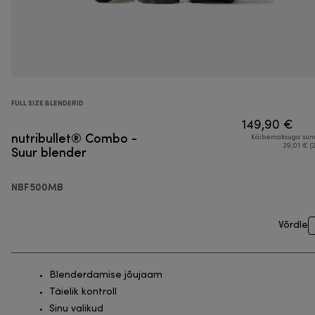
FULL SIZE BLENDERID
149,90 €
nutribullet® Combo -
Käibemaksuga su
Suur blender
29,01 € (
NBF500MB
Võrdle
Blenderdamise jõujaam
Täielik kontroll
Sinu valikud