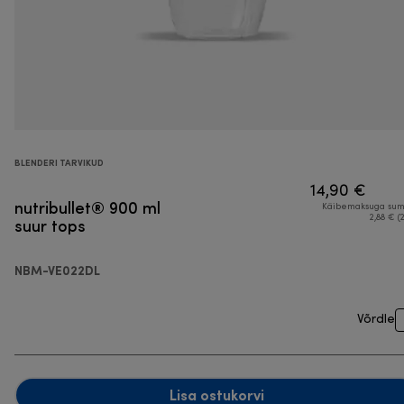
BLENDERI TARVIKUD
14,90 €
nutribullet® 900 ml
Käibemaksuga su
suur tops
2,88 € (
NBM-VE022DL
Võrdle
Lisa ostukorvi