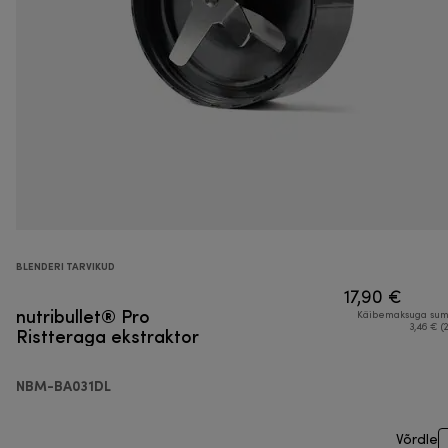
BLENDERI TARVIKUD
17,90 €
nutribullet® Pro
Käibemaksuga su
Ristteraga ekstraktor
3,46 € (
NBM-BA031DL
Võrdle