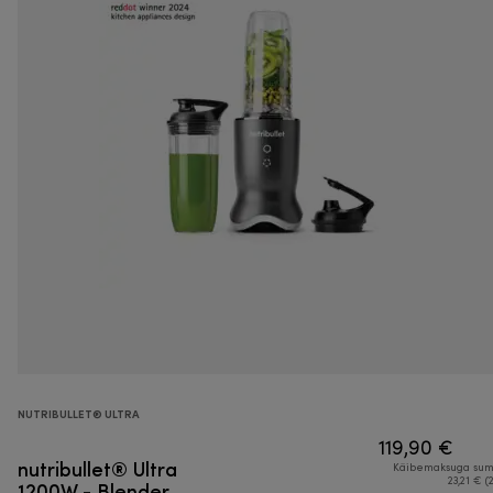
NUTRIBULLET® ULTRA
119,90 €
nutribullet® Ultra
Käibemaksuga su
1200W - Blender
23,21 € (