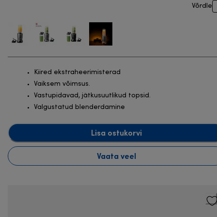
Võrdle
Kiired ekstraheerimisterad
Vaiksem võimsus.
Vastupidavad, jätkusuutlikud topsid.
Valgustatud blenderdamine
Lisa ostukorvi
Vaata veel