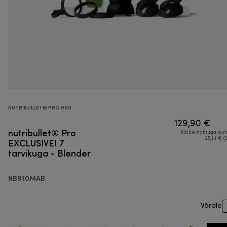
NUTRIBULLET® PRO 900
129,90 €
nutribullet® Pro
Käibemaksuga su
EXCLUSIVE! 7
25,14 € (
tarvikuga - Blender
NB910MAB
Võrdle