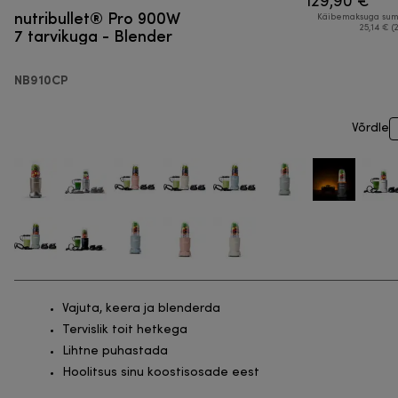
129,90 €
nutribullet® Pro 900W
Käibemaksuga su
7 tarvikuga - Blender
25,14 € (
NB910CP
Võrdle
Vajuta, keera ja blenderda
Tervislik toit hetkega
Lihtne puhastada
Hoolitsus sinu koostisosade eest