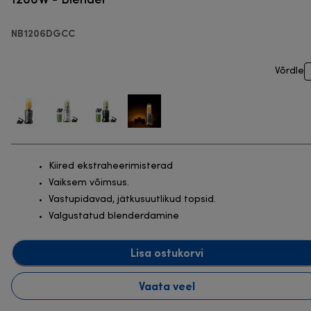
NB1206DGCC
Võrdle
Kiired ekstraheerimisterad
Vaiksem võimsus.
Vastupidavad, jätkusuutlikud topsid.
Valgustatud blenderdamine
Lisa ostukorvi
Vaata veel