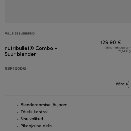
FULL SIZE BLENDERID
129,90 €
nutribullet® Combo -
Käibemaksuga su
Suur blender
25,14 € (
NBF450DG
Võrdle
Blenderdamise jõujaam
Täielik kontroll
Sinu valikud
Pikaajaline eelis