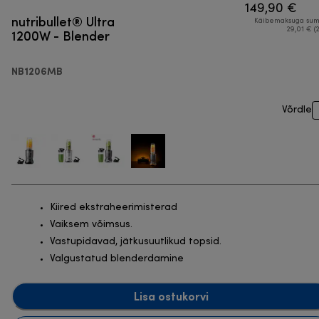
149,90 €
nutribullet® Ultra
Käibemaksuga su
1200W - Blender
29,01 € (
NB1206MB
Võrdle
Kiired ekstraheerimisterad
Vaiksem võimsus.
Vastupidavad, jätkusuutlikud topsid.
Valgustatud blenderdamine
Lisa ostukorvi