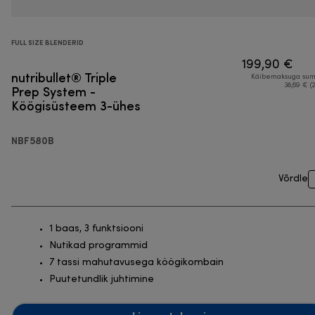
FULL SIZE BLENDERID
199,90 €
nutribullet® Triple
Käibemaksuga su
Prep System -
38,69 € (
Köögisüsteem 3-ühes
NBF580B
Võrdle
1 baas, 3 funktsiooni
Nutikad programmid
7 tassi mahutavusega köögikombain
Puutetundlik juhtimine