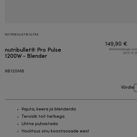
NUTRIBULLET® ULTRA
149,90 €
nutribullet® Pro Pulse
Käibemaksuga su
1200W - Blender
29,01 € (
NB120MB
Võrdle
Vajuta, keera ja blenderda
Tervislik toit hetkega
Lihtne puhastada
Hoolitsus sinu koostisosade eest