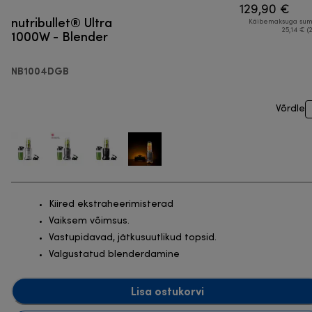
129,90 €
nutribullet® Ultra
Käibemaksuga su
1000W - Blender
25,14 € (
NB1004DGB
Võrdle
Kiired ekstraheerimisterad
Vaiksem võimsus.
Vastupidavad, jätkusuutlikud topsid.
Valgustatud blenderdamine
Lisa ostukorvi