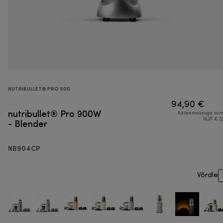
NUTRIBULLET® PRO 900
94,90 €
nutribullet® Pro 900W
Käibemaksuga su
- Blender
18,37 € (
NB904CP
Võrdle