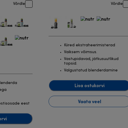
Võrdle
Võrdle
Kiired ekstraheerimisterad
Vaiksem võimsus.
Vastupidavad, jätkusuutlikud
topsid.
Valgustatud blenderdamine
blenderda
Lisa ostukorvi
kega
a
Vaata veel
ostisosade eest
orvi