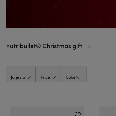
nutribullet® Christmas gift
Järjesta
Price
Color