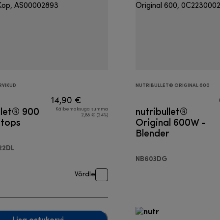
RVIKUD
NUTRIBULLET® ORIGINAL 600
14,90 €
llet® 900
nutribullet®
Käibemaksuga summa
2,88 € (24%)
 tops
Original 600W -
Blender
22DL
NB603DG
Võrdle
Lisa ostukorvi