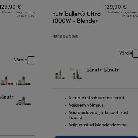
129,90 €
129,90 €
nutribullet® Ultra
Käibemaksuga summa
Käibemaksuga sum
25,14 € (24%)
25,14 € (24
1000W - Blender
NB1004DGB
Võrdle
Võrdle
Kiired ekstraheerimisterad
Vaiksem võimsus.
Vastupidavad, jätkusuutlikud
topsid.
Valgustatud blenderdamine