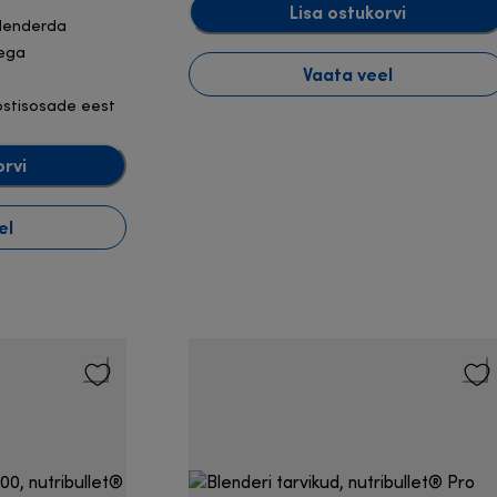
Lisa ostukorvi
blenderda
kega
Vaata veel
a
ostisosade eest
orvi
el