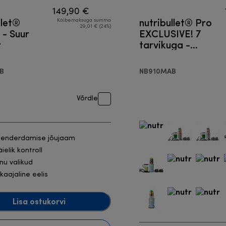
149,90 €
llet®
nutribullet® Pro
Käibemaksuga summa
29,01 € (24%)
- Suur
EXCLUSIVE! 7
r
tarvikuga -
Blender
B
NB910MAB
Võrdle
lenderdamise jõujaam
ielik kontroll
inu valikud
ikaajaline eelis
Lisa ostukorvi