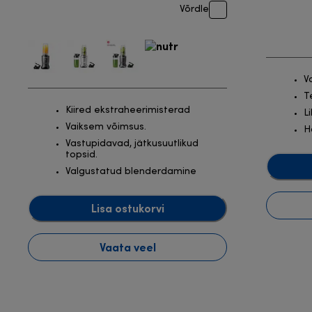
Võrdle
V
T
Kiired ekstraheerimisterad
L
Vaiksem võimsus.
H
Vastupidavad, jätkusuutlikud
topsid.
Valgustatud blenderdamine
Lisa ostukorvi
Vaata veel