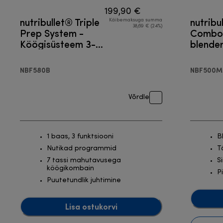
199,90 €
nutribullet® Triple
nutribu
Käibemaksuga summa
38,69 € (24%)
Prep System -
Combo 
Köögisüsteem 3-
blende
ühes
NBF580B
NBF500M
Võrdle
1 baas, 3 funktsiooni
B
Nutikad programmid
Tä
7 tassi mahutavusega
S
köögikombain
P
Puutetundlik juhtimine
Lisa ostukorvi