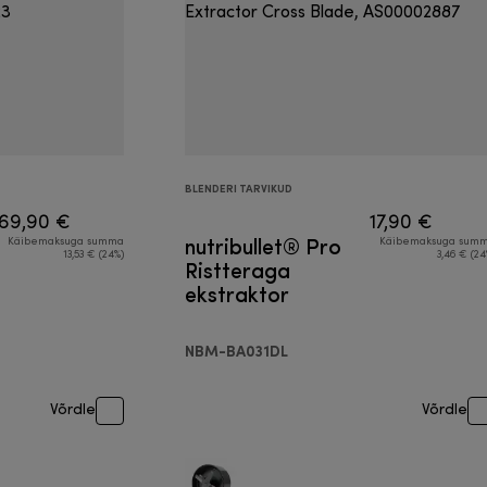
BLENDERI TARVIKUD
69,90 €
17,90 €
nutribullet® Pro
Käibemaksuga summa
Käibemaksuga sum
13,53 € (24%)
3,46 € (24
Ristteraga
ekstraktor
NBM-BA031DL
Võrdle
Võrdle