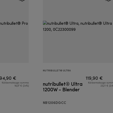
NUTRIBULLET® ULTRA
94,90 €
119,90 €
nutribullet® Ultra
Käibemaksuga summa
Käibemaksuga sum
18,37 € (24%)
23,21 € (24
1200W - Blender
NB1206DGCC