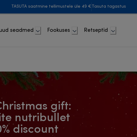
TASUTA saatmine tellimustele üle 49 €
Tasuta tagastus
uud seadmed
Fookuses
Retseptid
hristmas gift:
te nutribullet
0% discount