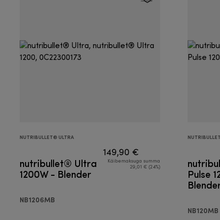
NUTRIBULLET® ULTRA
NUTRIBULLE
149,90 €
nutribullet® Ultra
nutribu
Käibemaksuga summa
29,01 € (24%)
1200W - Blender
Pulse 
Blende
NB1206MB
NB120MB