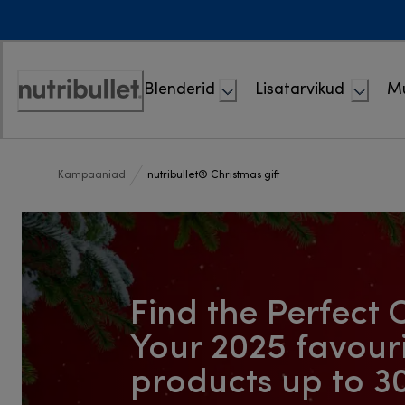
Skip
to
Content
Blenderid
Lisatarvikud
M
Accessibility
Statement
Kampaaniad
nutribullet® Christmas gift
Find the Perfect C
Your 2025 favouri
products up to 3