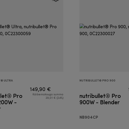
T® ULTRA
NUTRIBULLET® PRO 900
149,90 €
llet® Pro
nutribullet® Pro
Käibemaksuga summa
29,01 € (24%)
1200W -
900W - Blender
r
NB904CP