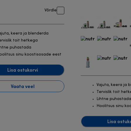
Võrdle
ajuta, keera ja blenderda
ervislik toit hetkega
ihtne puhastada
oolitsus sinu koostisosade eest
Lisa ostukorvi
Vajuta, keera ja 
Vaata veel
Tervislik toit het
Lihtne puhastad
Hoolitsus sinu ko
Lisa ostuk