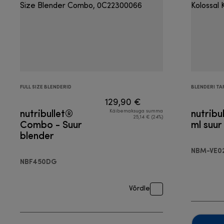
FULL SIZE BLENDERID
BLENDERI TA
129,90 €
nutribullet®
nutribu
Käibemaksuga summa
25,14 € (24%)
Combo - Suur
ml suur
blender
NBM-VE0
NBF450DG
Võrdle