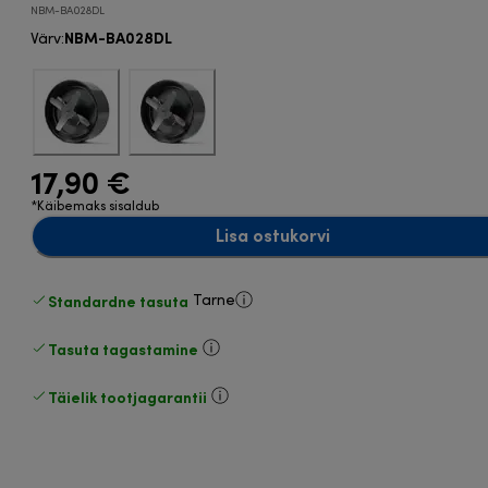
NBM-BA028DL
NBM-BA028DL
Värv
:
17,90 €
*Käibemaks sisaldub
Lisa ostukorvi
Standardne tasuta
Tarne
Tasuta tagastamine
Täielik tootjagarantii