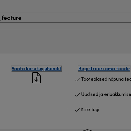
_feature
Vaata kasutusjuhendit
Registreeri oma toode
Tootealased näpunäite
Uudised ja eripakkumis
Kiire tugi