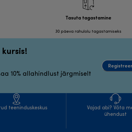
Tasuta tagastamine
30 päeva rahulolu tagastamiseks
 kursis!
Registreer
 saa 10% allahindlust järgmiselt
atud teeninduskeskus
Vajad abi? Võta m
ühendust