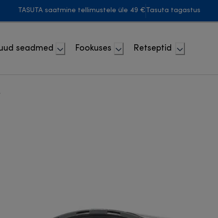
TASUTA saatmine tellimustele üle 49 €
Tasuta tagastus
uud seadmed
Fookuses
Retseptid
r