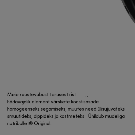
Meie roostevabast terasest ristteraga ekstraktor on
hädavajalik element värskete koostisosade
homogeenseks segamiseks, muutes need ülisujuvateks
smuutideks, dippideks ja kastmeteks. Ühildub mudeliga
nutribullet® Original.