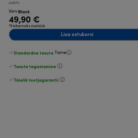
ANBFP2
Black
Värv
:
49,90 €
*Käibemaks sisaldub
Lisa ostukorvi
Standardne tasuta
Tarne
Tasuta tagastamine
Täielik tootjagarantii