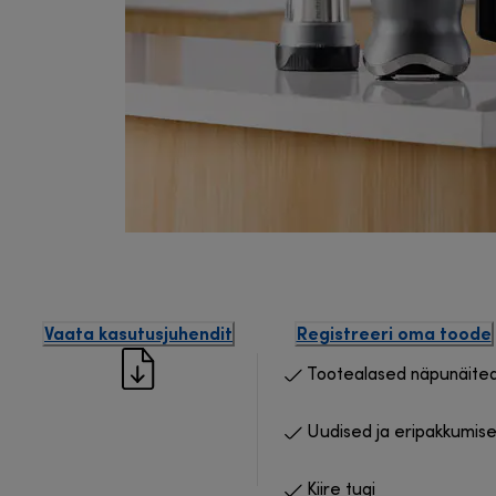
Vaata kasutusjuhendit
Registreeri oma toode
Tootealased näpunäite
Uudised ja eripakkumis
Kiire tugi