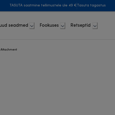
TASUTA saatmine tellimustele üle 49 €
Tasuta tagastus
uud seadmed
Fookuses
Retseptid
r Attachment