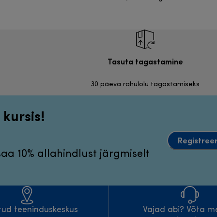
Tasuta tagastamine
30 päeva rahulolu tagastamiseks
 kursis!
Registreer
 saa 10% allahindlust järgmiselt
atud teeninduskeskus
Vajad abi? Võta m