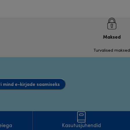
Maksed
Turvalised maksed
i mind e-kirjade saamiseks
eiega
Kasutusjuhendid