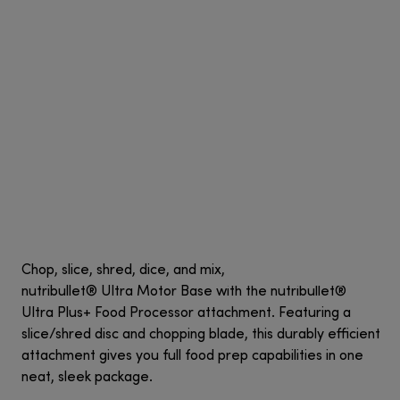
Chop, slice, shred, dice, and mix, all from your
nutribullet® Ultra Motor Base with the nutribullet®
Ultra Plus+ Food Processor attachment. Featuring a
slice/shred disc and chopping blade, this durably efficient
attachment gives you full food prep capabilities in one
neat, sleek package.