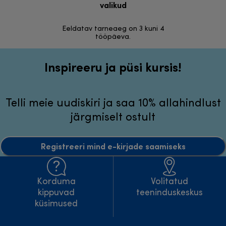
valikud
30 päeva r
Eeldatav tarneaeg on 3 kuni 4
tööpäeva.
Inspireeru ja püsi kursis!
Telli meie uudiskiri ja saa 10% allahindlust
järgmiselt ostult
Registreeri mind e-kirjade saamiseks
Korduma
Volitatud
kippuvad
teeninduskeskus
küsimused