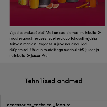
Vajad asendussõela? Meil on see olemas. nutribullet®
roostevabast terasest sõel eraldab tõhusalt viljaliha
toitvast mahlast, tagades sujuva naudingu igal
rüüpamisel. Ühildub mudelitega nutribullet® Juicer ja
nutribullet® Juicer Pro.
Tehnilised andmed
accessories_technical_feature