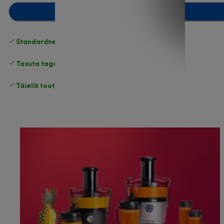
Lisa ostukorvi
Standardne tasuta
Tarne
Tasuta tagastamine
Täielik tootjagarantii