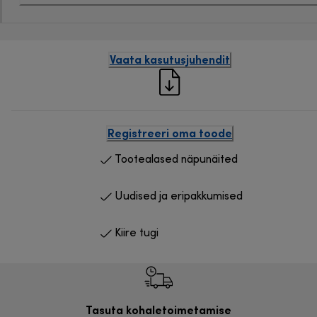
Vaata kasutusjuhendit
Registreeri oma toode
Tootealased näpunäited
Uudised ja eripakkumised
Kiire tugi
Tasuta kohaletoimetamise
Tasu