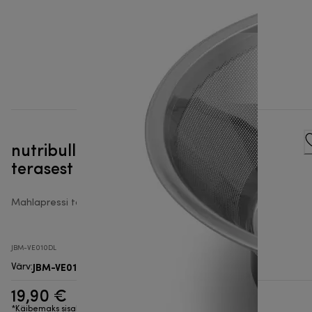
nutribullet® Juicer roostevabast
terasest sõel
Mahlapressi tarvikud
JBM-VE010DL
JBM-VE010DL
Värv
:
19,90 €
*Käibemaks sisaldub