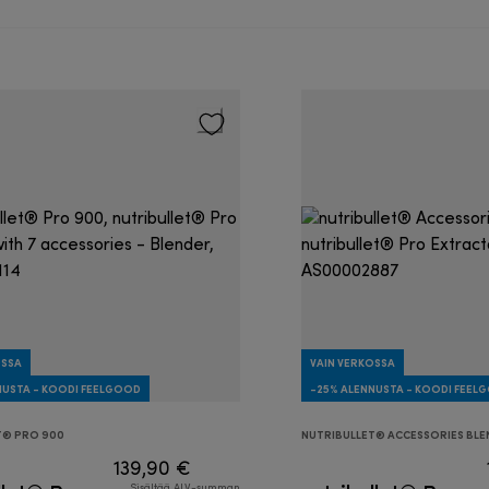
OSSA
VAIN VERKOSSA
NUSTA - KOODI FEELGOOD
-25% ALENNUSTA - KOODI FEEL
T® PRO 900
NUTRIBULLET® ACCESSORIES BLE
139,90 €
Sisältää ALV-summan