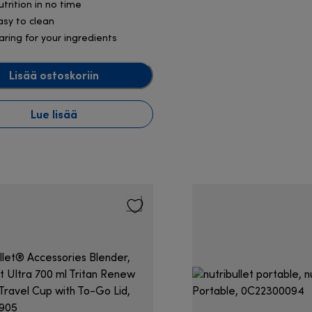
utrition in no time
asy to clean
aring for your ingredients
Lisää ostoskoriin
Lue lisää