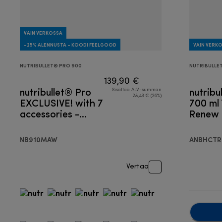
VAIN VERKOSSA
-25% ALENNUSTA - KOODI FEELGOOD
VAIN VERK
NUTRIBULLET® PRO 900
NUTRIBULLE
139,90 €
nutribullet® Pro
nutribu
Sisältää ALV-summan
28,43 € (26%)
EXCLUSIVE! with 7
700 ml 
accessories -
Renew 
Blender
Travel 
To-Go 
NB910MAW
ANBHCTR
Vertaa