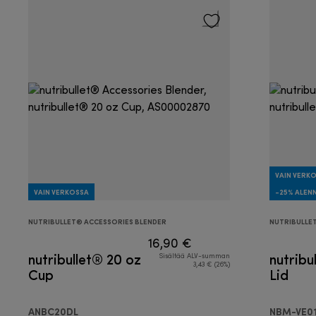
VAIN VERK
VAIN VERKOSSA
-25% ALEN
NUTRIBULLET® ACCESSORIES BLENDER
NUTRIBULLE
16,90 €
nutribullet® 20 oz
nutribu
Sisältää ALV-summan
3,43 € (26%)
Cup
Lid
ANBC20DL
NBM-VE0