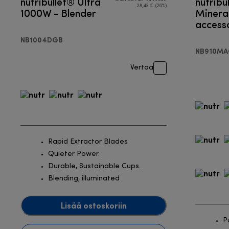
nutribullet® Ultra
nutribu
28,43 € (26%)
1000W - Blender
Mineral
accesso
Blende
NB1004DGB
NB910MA
Vertaa
Rapid Extractor Blades
Quieter Power.
Durable, Sustainable Cups.
Blending, illuminated
Lisää ostoskoriin
P