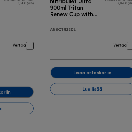
nutribullet Ultra
3,64 € (26%)
4,04 € (26
900ml Tritan
Renew Cup with
To-Go Lid
ANBCTR32DL
Vertaa
Vertaa
Lisää ostoskoriin
Lue lisää
oriin
ä