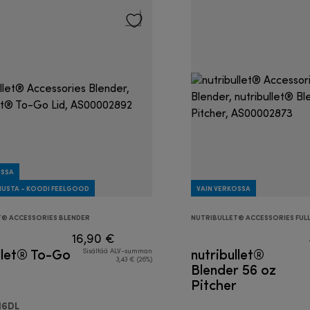
OSSA
NUSTA - KOODI FEELGOOD
VAIN VERKOSSA
T® ACCESSORIES BLENDER
NUTRIBULLET® ACCESSORIES FULL
16,90 €
llet® To-Go
nutribullet®
Sisältää ALV-summan
3,43 € (26%)
Blender 56 oz
Pitcher
16DL