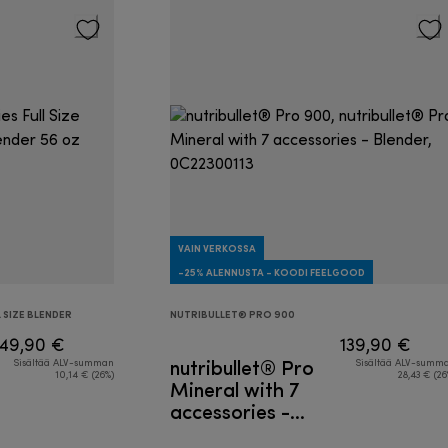
VAIN VERKOSSA
-25% ALENNUSTA - KOODI FEELGOOD
 SIZE BLENDER
NUTRIBULLET® PRO 900
49,90 €
139,90 €
nutribullet® Pro
Sisältää ALV-summan
Sisältää ALV-summ
10,14 € (26%)
28,43 € (26
Mineral with 7
accessories -
Blender