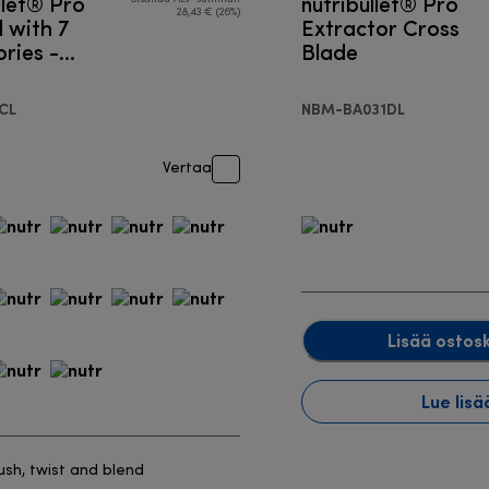
llet® Pro
nutribullet® Pro
28,43 € (26%)
 with 7
Extractor Cross
ries -
Blade
r
CL
NBM-BA031DL
Vertaa
Lisää ostosk
Lue lisä
ush, twist and blend