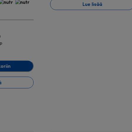
Lue lisää
s
up
oriin
ä