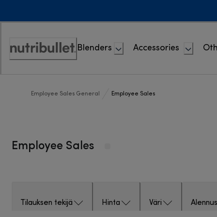
Skip
to
Content
Blenders
Accessories
Oth
Accessibility
Statement
Employee Sales General
Employee Sales
Employee Sales
Tilauksen tekijä
Hinta
Väri
Alennu