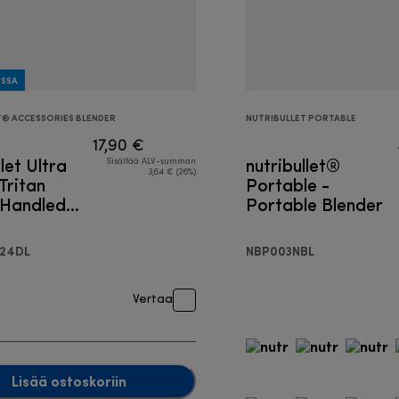
OSSA
T® ACCESSORIES BLENDER
NUTRIBULLET PORTABLE
17,90 €
llet Ultra
nutribullet®
Sisältää ALV-summan
3,64 € (26%)
Tritan
Portable -
Handled
Portable Blender
Cup with
Lid
24DL
NBP003NBL
Vertaa
Lisää ostoskoriin