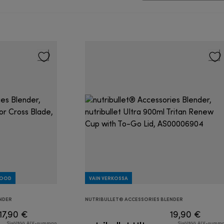
GOOD
VAIN VERKOSSA
NDER
NUTRIBULLET® ACCESSORIES BLENDER
17,90 €
19,90 €
Sisältää ALV-summan
Sisältää ALV-summ