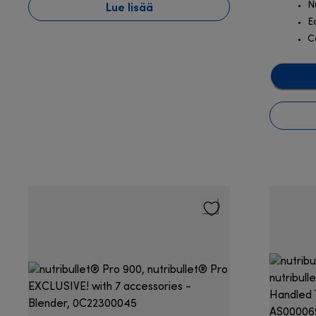
Lue lisää
N
E
C