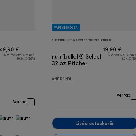
VAIN VERKOSSA
NUTRIBULLET® ACCESSORIES BLENDER
49,90 €
19,90 €
nutribullet® Select
Sisältää ALV-summan
Sisältää ALV-summ
10,14 € (26%)
4,04 € (26
32 oz Pitcher
ANBP32DL
Vertaa
Vertaa
Lisää ostoskoriin