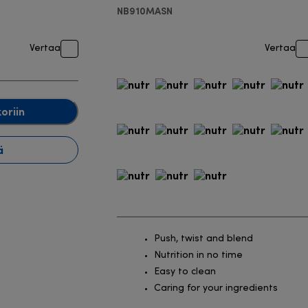
NB910MASN
Vertaa
Vertaa
oriin
ä
Push, twist and blend
Nutrition in no time
Easy to clean
Caring for your ingredients