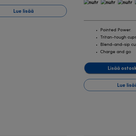
Lue lisää
Pointed Power.
Tritan-tough cup
Blend-and-sip c
Charge and go
Lisää ostosk
Lue lisä