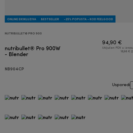
ONLINE EKSKLUZIVA
BESTSELLER
-25% POPUSTA - KOD FEELGOOD
NUTRIBULLET® PRO 900
94,90 €
nutribullet® Pro 900W
Uključen PDV u iznos
- Blender
18,98 € (
NB904CP
Usporedi