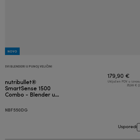
NOVO
SVI BLENDERI U PUNOJ VELIČINI
179,90 €
nutribullet®
Uključen PDV u iznos
SmartSense 1500
35,98 € (
Combo - Blender u
punoj veličini
NBF550DG
Usporedi