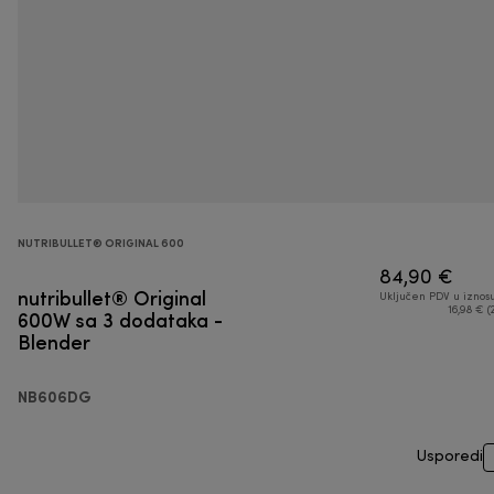
NUTRIBULLET® ORIGINAL 600
84,90 €
nutribullet® Original
Uključen PDV u iznos
600W sa 3 dodataka -
16,98 € (
Blender
NB606DG
Usporedi