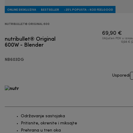
ONLINE EKSKLUZIVA
BESTSELLER
-25% POPUSTA - KOD FEELGOOD
NUTRIBULLET® ORIGINAL 600
69,90 €
nutribullet® Original
Uključen PDV u iznos
600W - Blender
13,98 € (
NB603DG
Usporedi
Održavanje sastojaka
Pritisnite, okrenite i miksajte
Prehrana u tren oka