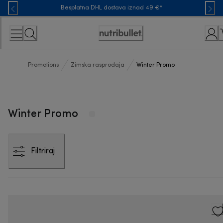
Skip
Besplatna DHL dostava iznad 49 €*
to
Content
Accessibility
Statement
Promotions
Zimska rasprodaja
Winter Promo
Winter Promo
Filtriraj