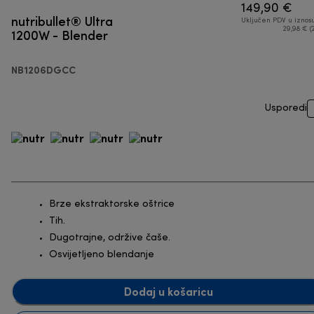
149,90 €
nutribullet® Ultra
Uključen PDV u iznos
1200W - Blender
29,98 € (
NB1206DGCC
Usporedi
Brze ekstraktorske oštrice
Tih.
Dugotrajne, održive čaše.
Osvijetljeno blendanje
Dodaj u košaricu