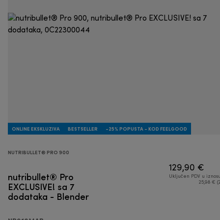
ONLINE EKSKLUZIVA
BESTSELLER
-25% POPUSTA - KOD FEELGOOD
NUTRIBULLET® PRO 900
129,90 €
nutribullet® Pro
Uključen PDV u iznos
EXCLUSIVE! sa 7
25,98 € (
dodataka - Blender