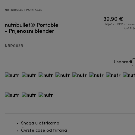
NUTRIBULLET PORTABLE
39,90 €
nutribullet® Portable
Uključen PDV u iznos
- Prijenosni blender
7,98 € (
NBP003B
Usporedi
Snaga u oštricama
Čvrste čaše od tritana