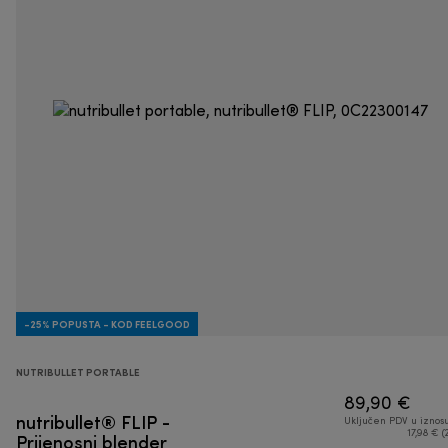
-25% POPUSTA - KOD FEELGOOD
NUTRIBULLET PORTABLE
89,90 €
nutribullet® FLIP -
Uključen PDV u iznos
Prijenosni blender
17,98 € (