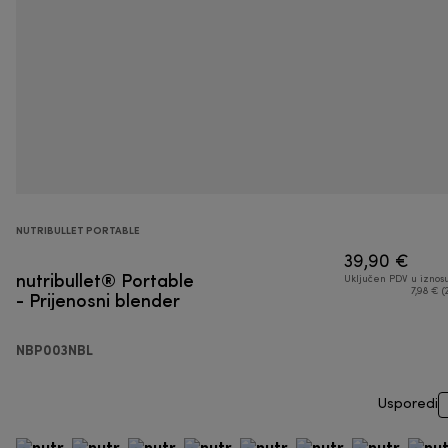
NUTRIBULLET PORTABLE
39,90 €
nutribullet® Portable
Uključen PDV u iznos
- Prijenosni blender
7,98 € (
NBP003NBL
Usporedi