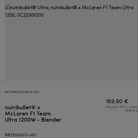
NUTRIBULLET® ULTRA
169,90 €
nutribullet® x
Uključen PDV u iznos
McLaren F1 Team
33,98 € (
Ultra 1200W - Blender
NB1206GO-MC