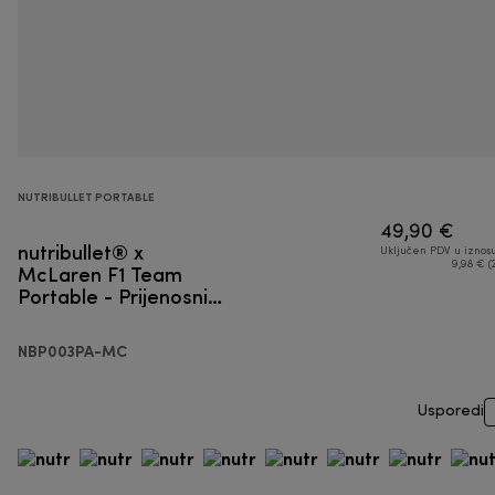
NUTRIBULLET PORTABLE
49,90 €
nutribullet® x
Uključen PDV u iznos
McLaren F1 Team
9,98 € (
Portable - Prijenosni
blender
NBP003PA-MC
Usporedi