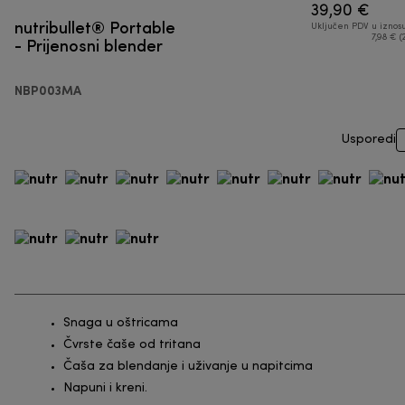
39,90 €
nutribullet® Portable
Uključen PDV u iznos
- Prijenosni blender
7,98 € (
NBP003MA
Usporedi
Snaga u oštricama
Čvrste čaše od tritana
Čaša za blendanje i uživanje u napitcima
Napuni i kreni.