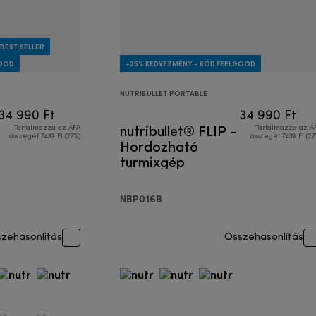
BEST SELLER
GOOD
-25% KEDVEZMÉNY - KÓD FEELGOOD
NUTRIBULLET PORTABLE
34 990 Ft
34 990 Ft
nutribullet® FLIP -
Tartalmazza az ÁFA
Tartalmazza az Á
összegét 7439 Ft (27%)
összegét 7439 Ft (27
Hordozható
turmixgép
NBP016B
zehasonlítás
Összehasonlítás