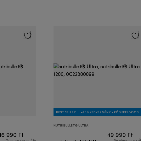
BEST SELLER
-25% KEDVEZMÉNY - KÓD FEELGOOD
NUTRIBULLET® ULTRA
16 990 Ft
49 990 Ft
Tartalmazza az ÁFA
Tartalmazza az Á