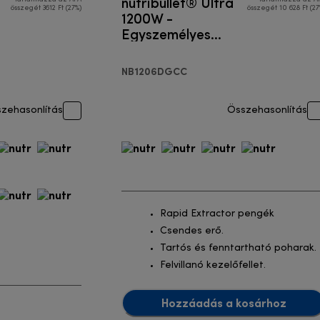
nutribullet® Ultra
összegét 3612 Ft (27%)
összegét 10 628 Ft (27
1200W -
Egyszemélyes
turmixgép
NB1206DGCC
zehasonlítás
Összehasonlítás
Rapid Extractor pengék
Csendes erő.
Tartós és fenntartható poharak.
Felvillanó kezelőfellet.
Hozzáadás a kosárhoz