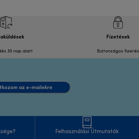
zaküldések
Fizetések
dés 30 nap alatt
Biztonságos fizetés
atkozom az e-mailekre
ksége?
Felhasználási Útmutatók