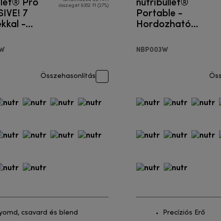
llet® Pro
nutribullet®
összegét 9352 Ft (27%)
IVE! 7
Portable -
kkal -
Hordozható
mélyes
turmixgép
gép
AW
NBP003W
Összehasonlítás
Öss
yomd, csavard és blend
Precíziós Erő