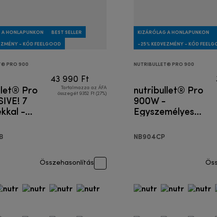
 A HONLAPUNKON
BEST SELLER
KIZÁRÓLAG A HONLAPUNKON
EZMÉNY - KÓD FEELGOOD
-25% KEDVEZMÉNY - KÓD FEEL
T® PRO 900
NUTRIBULLET® PRO 900
43 990 Ft
llet® Pro
nutribullet® Pro
Tartalmazza az ÁFA
összegét 9352 Ft (27%)
IVE! 7
900W -
kkal -
Egyszemélyes
mélyes
turmixgép
gép
B
NB904CP
Összehasonlítás
Öss