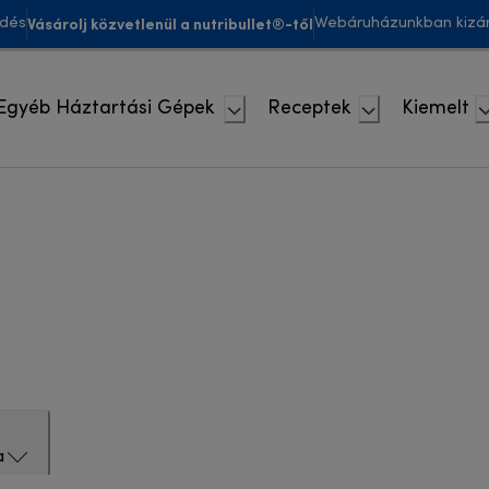
Vásárolj közvetlenül a nutribullet®-től
ldés
Webáruházunkban kizár
Egyéb Háztartási Gépek
Receptek
Kiemelt
a