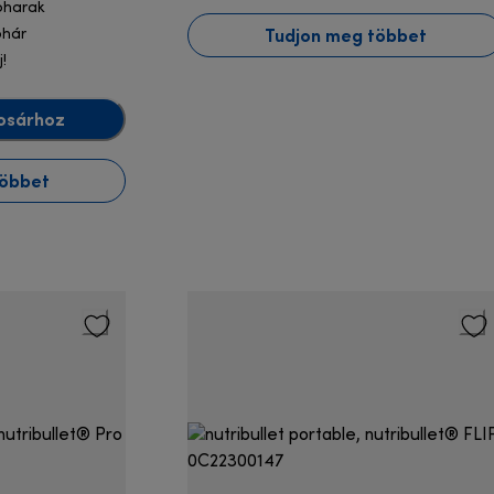
oharak
Tudjon meg többet
ohár
j!
osárhoz
többet