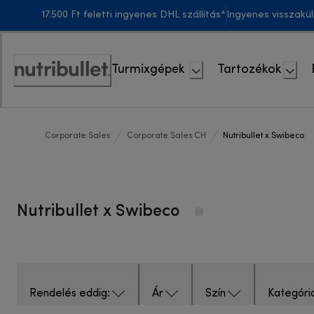
Skip
17.500 Ft feletti ingyenes DHL szállítás*
Ingyenes visszakü
to
Content
Turmixgépek
Tartozékok
Accessibility
Statement
Corporate Sales
Corporate Sales CH
Nutribullet x Swibeco
Nutribullet x Swibeco
Rendelés eddig:
Ár
Szín
Kategóri