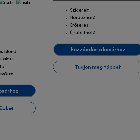
Szigetelt
Hordozható
Erőteljes
Újratölthető
Hozzáadás a kosárhoz
és blend
k alatt
Tudjon meg többet
ató
evőkre
osárhoz
többet