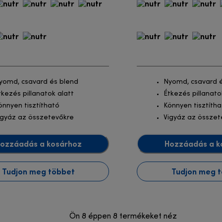
yomd, csavard és blend
Nyomd, csavard 
tkezés pillanatok alatt
Étkezés pillanato
önnyen tisztítható
Könnyen tisztíth
igyáz az összetevőkre
Vigyáz az összet
ozzáadás a kosárhoz
Hozzáadás a k
Tudjon meg többet
Tudjon meg 
Ön 8 éppen 8 termékeket néz