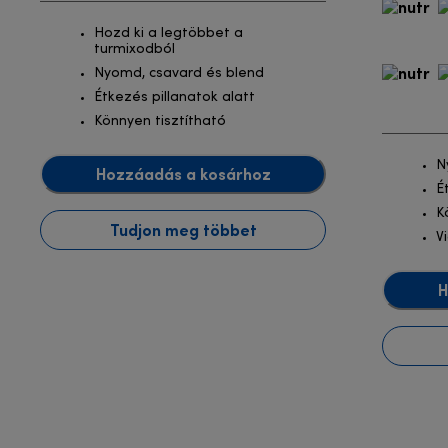
Hozd ki a legtöbbet a
turmixodból
Nyomd, csavard és blend
Étkezés pillanatok alatt
Könnyen tisztítható
N
Hozzáadás a kosárhoz
É
K
Tudjon meg többet
V
H