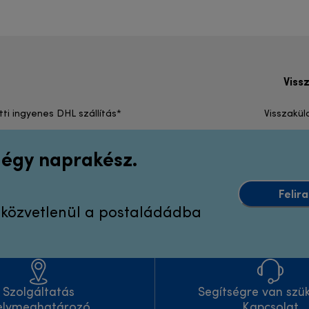
Viss
tti ingyenes DHL szállítás*
Visszakül
 légy naprakész.
Felir
k közvetlenül a postaládádba
Szolgáltatás
Segítségre van szü
elymeghatározó
Kapcsolat