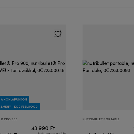
 A HONLAPUNKON
EZMÉNY - KÓD FEELGOOD
T® PRO 900
NUTRIBULLET PORTABLE
43 990 Ft
Tartalmazza az ÁFA