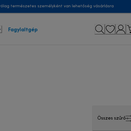
ólag természetes személyként van lehetőség vásárlásra
Fagylaltgép
Összes szűrő