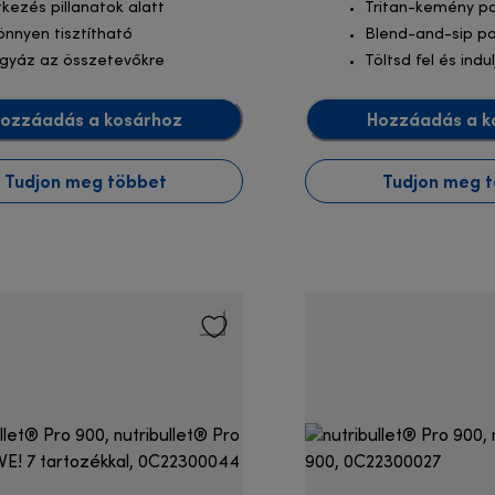
tkezés pillanatok alatt
Tritan-kemény p
önnyen tisztítható
Blend-and-sip p
igyáz az összetevőkre
Töltsd fel és indul
ozzáadás a kosárhoz
Hozzáadás a k
Tudjon meg többet
Tudjon meg 