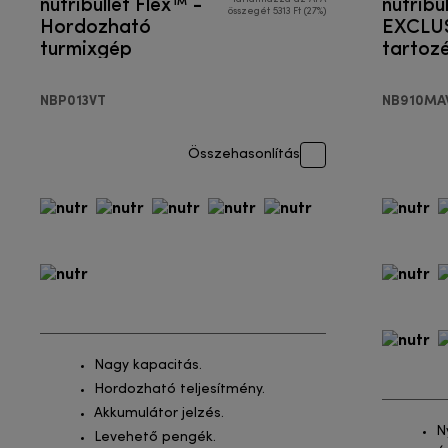
nutribullet Flex™ -
nutribu
összegét 5313 Ft (27%)
Hordozható
EXCLUS
turmixgép
tartozé
Egysze
turmix
NBP013VT
NB910M
Összehasonlítás
Nagy kapacitás.
Hordozható teljesítmény.
Akkumulátor jelzés.
N
Levehető pengék.