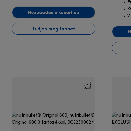
É
K
Hozzáadás a kosárhoz
V
Tudjon meg többet
H