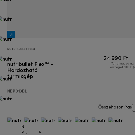
ÚJ
NUTRIBULLET FLEX
24 990 Ft
nutribullet Flex™ -
Tartalmazza az
Hordozható
összegét 5313 Ft (
turmixgép
NBP013BL
Összehasonlítás
Nagy
kapacitás.