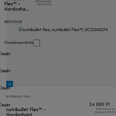
Flex™ -
ÁFA összegét
5313 Ft (27%)
Hordozható
turmixgép
NBP013OR
Összehasonlítás
ÚJ
NUTRIBULLET FLEX
24 990 Ft
nutribullet Flex™ -
Tartalmazza az
Hordozható
összegét 5313 Ft (