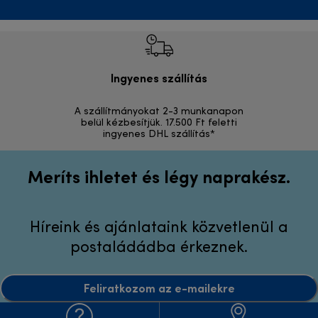
Ingyenes szállítás
Vi
A szállítmányokat 2-3 munkanapon
Visszak
belül kézbesítjük. 17.500 Ft feletti
ingyenes DHL szállítás*
Meríts ihletet és légy naprakész.
Híreink és ajánlataink közvetlenül a
postaládádba érkeznek.
Feliratkozom az e-mailekre