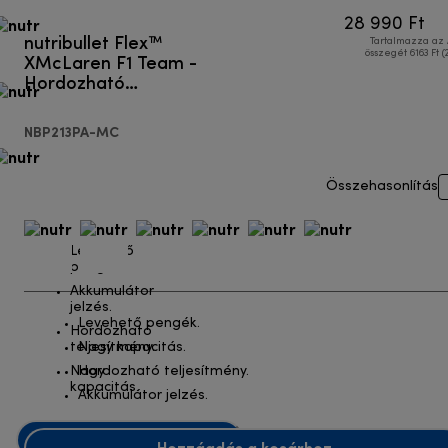
28 990 Ft
nutribullet Flex™
Tartalmazza az
XMcLaren F1 Team -
összegét 6163 Ft (
Hordozható
turmixgép
NBP213PA-MC
Összehasonlítás
Levehető
pengék.
Akkumulátor
jelzés.
Levehető pengék.
Hordozható
teljesítmény.
Nagy kapacitás.
Nagy
Hordozható teljesítmény.
kapacitás.
Akkumulátor jelzés.
Hozzáadás a kosárhoz
Hozzáadás a kosárhoz