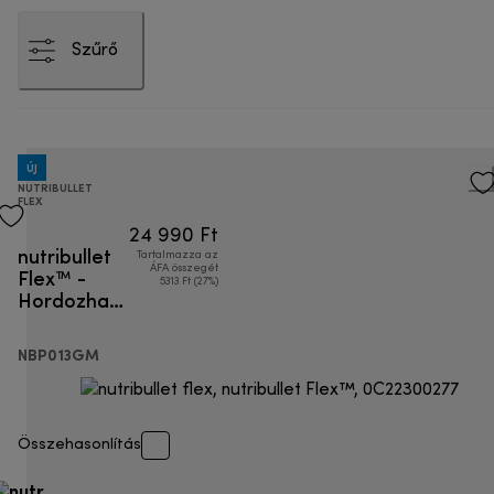
Szűrő
ÚJ
NUTRIBULLET
FLEX
24 990 Ft
nutribullet
Tartalmazza az
Flex™ -
ÁFA összegét
5313 Ft (27%)
Hordozható
turmixgép
NBP013GM
Összehasonlítás