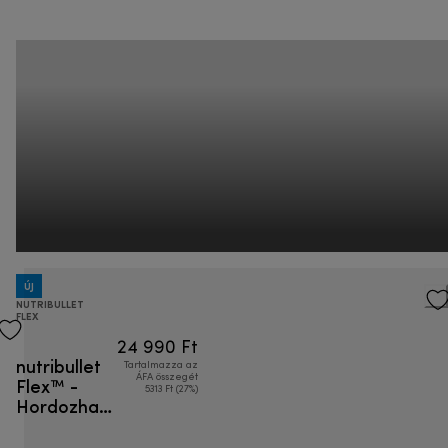
ÚJ
NUTRIBULLET
FLEX
24 990 Ft
nutribullet
Tartalmazza az
Flex™ -
ÁFA összegét
5313 Ft (27%)
Hordozható
turmixgép