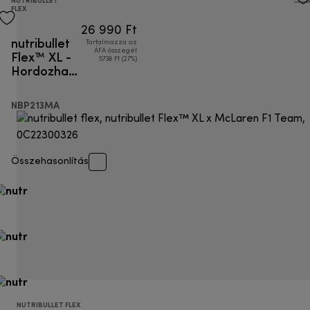
NUTRIBULLET
FLEX
26 990 Ft
nutribullet
Tartalmazza az
Flex™ XL -
ÁFA összegét
5738 Ft (27%)
Hordozható
turmixgép
NBP213MA
Összehasonlítás
NUTRIBULLET FLEX