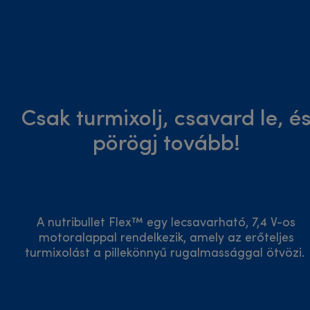
Csak turmixolj, csavard le, é
pörögj tovább!
A nutribullet Flex™ egy lecsavarható, 7,4 V-os
motoralappal rendelkezik, amely az erőteljes
turmixolást a pillekönnyű rugalmassággal ötvözi.