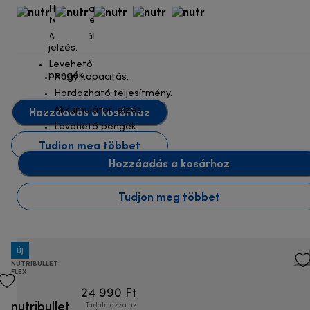
Hordozható
teljesítmény.
Akkumulátor
jelzés.
Levehető
pengék.
Nagy kapacitás.
Hordozható teljesítmény.
Hozzáadás a kosárhoz
Akkumulátor jelzés.
Levehető pengék.
Tudjon meg többet
Hozzáadás a kosárhoz
Tudjon meg többet
ÚJ
NUTRIBULLET
FLEX
24 990 Ft
nutribullet
Tartalmazza az